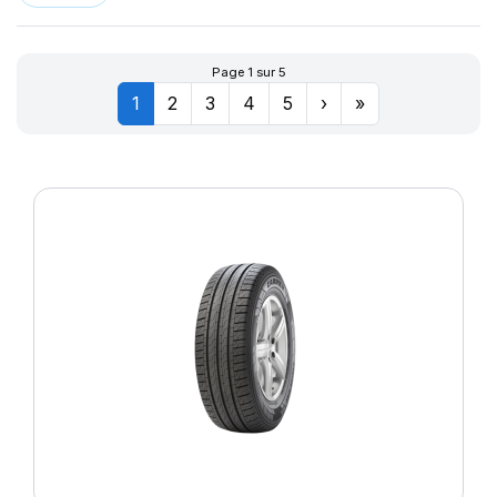
Page 1 sur 5
1
2
3
4
5
›
»