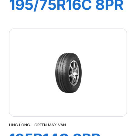
195/75R16C 8PR
107/105R R666
LING LONG - GREEN MAX VAN