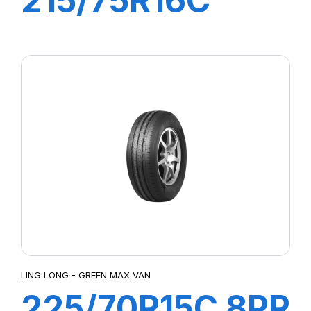
215/75R16C
12PR 117/114Q
R666
LING LONG - GREEN MAX VAN
225/70R15C 8PR