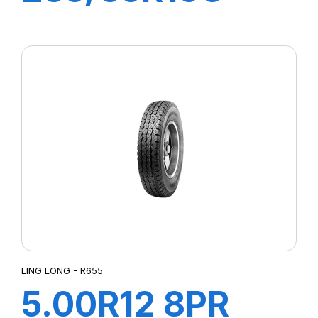
8PR 115/113R
GREEN-MAX
Van
LING LONG - R655
5.00R12 8PR