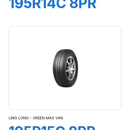
195R14C 8PR
106/104P
GREEN-MAX
VAN
LING LONG - GREEN MAX VAN