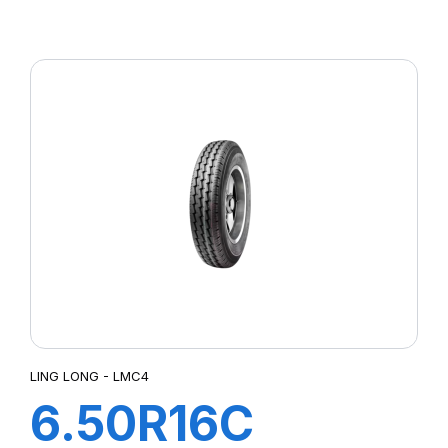
83/81N R655
LING LONG - LMC4
6.50R16C