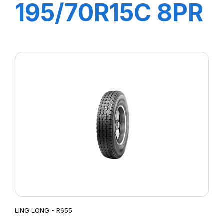
195/70R15C 8PR
104/102R R666
LING LONG - R655