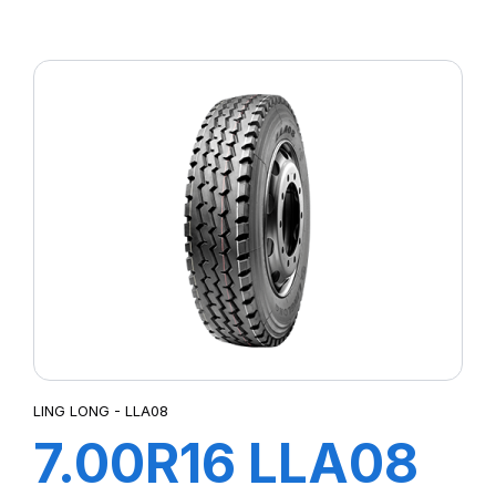
110/105M TL
LMC4
LING LONG - LLA08
7.00R16 LLA08