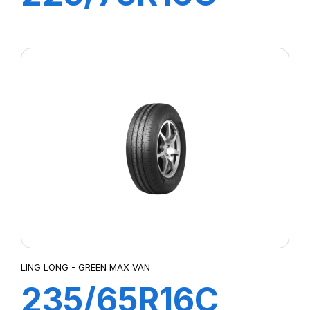
10PR 121/120R
GREEN-MAX
VAN
LING LONG - GREEN MAX VAN
235/65R16C