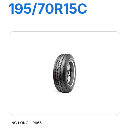
195/70R15C
10PR 104/102R
R666
LING LONG - R666