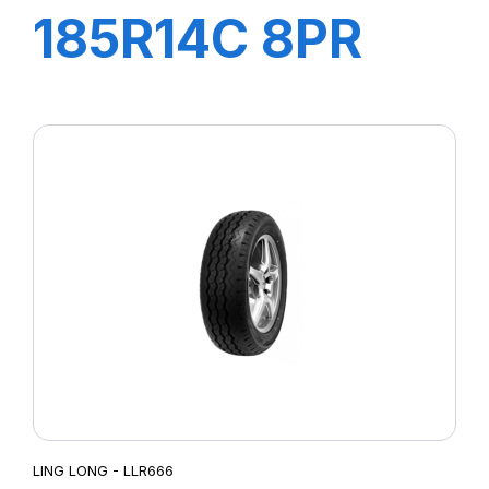
185R14C 8PR
102/100R R666
LING LONG - LLR666