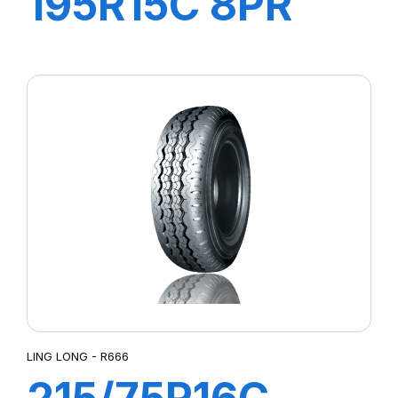
195R15C 8PR
106/104R
GREEN-MAX
VAN
LING LONG - R666