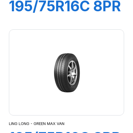
195/75R16C 8PR
107/105R
GREEN-MAX
VAN 4S
LING LONG - GREEN MAX VAN