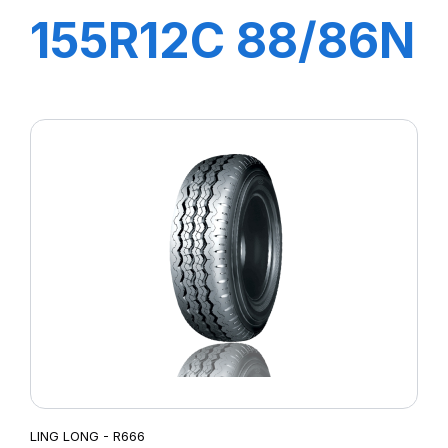
155R12C 88/86N
GREEN-MAX
VAN
LING LONG - R666