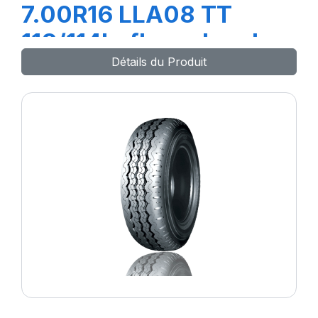
7.00R16 LLA08 TT
118/114L+flap+chambre
Détails du Produit
à air