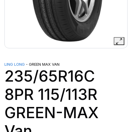
LING LONG
- GREEN MAX VAN
235/65R16C
8PR 115/113R
GREEN-MAX
Van