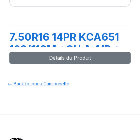
7.50R16 14PR KCA651
122/118M +CH A AIR +
Détails du Produit
FLAP
Back to: pneu Camionnette