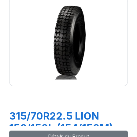
315/70R22.5 LION
156/150L (154/150M)
Détails du Produit