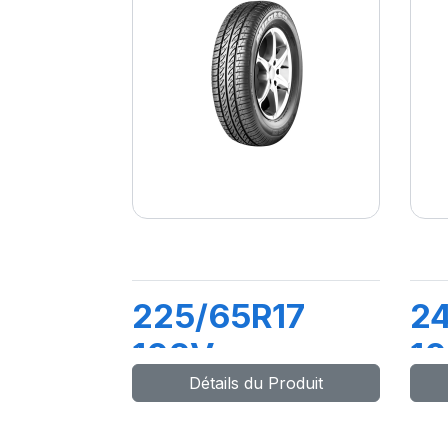
225/65R17
2
102V
1
Détails du Produit
COMPETUS
C
H/P2
H