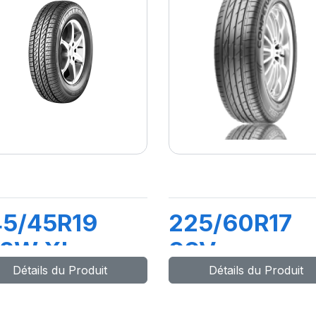
45/45R19
225/60R17
02W XL
99V
Détails du Produit
Détails du Produit
OMPETUS
COMPETUS
/P2
H/P