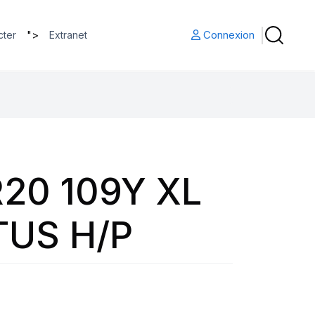
">
Connexion
cter
Extranet
20 109Y XL
US H/P