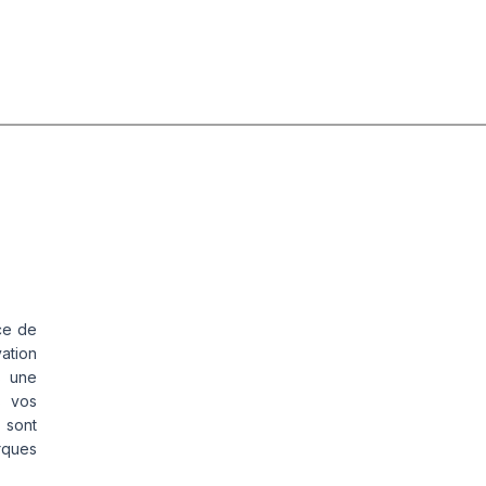
ce de
vation
s une
s vos
 sont
rques