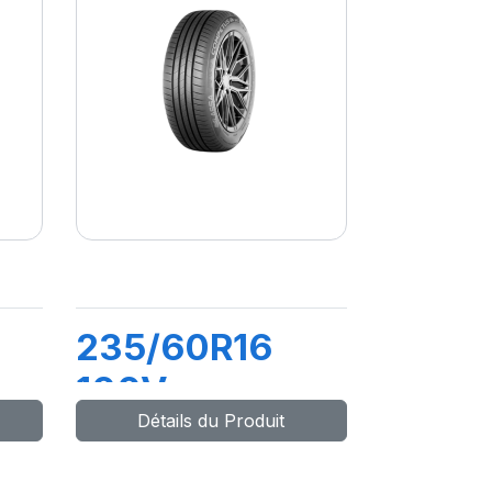
235/60R16
100V
Détails du Produit
COMPETUS
H/P3