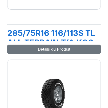
285/75R16 116/113S TL
ALL TERRAIN T/A KO3
Détails du Produit
LRC (RWL