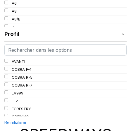
154
A6
30
157
A8
34
160
A8/B
36
185
J
38
Profil
L
PR
AVANTI
COBRA F-1
COBRA R-5
COBRA R-7
EV999
F-2
FORESTRY
GRIPKING
Réinitialiser
GRIPKING HD