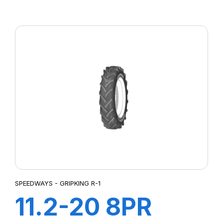
SAMRAT +CH A
AIR + FLAP
SPEEDWAYS - GRIPKING R-1
11.2-20 8PR