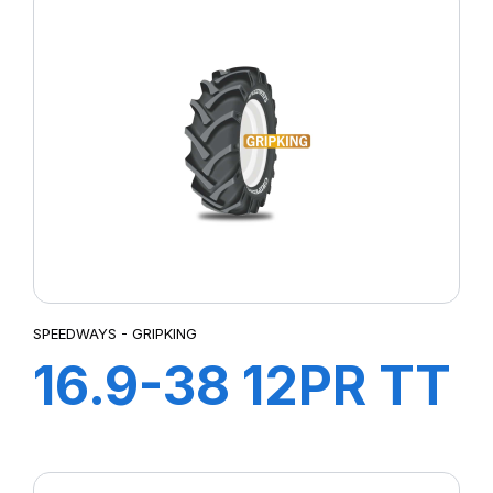
SPEEDWAYS - GRIPKING
16.9-38 12PR TT
GripKing