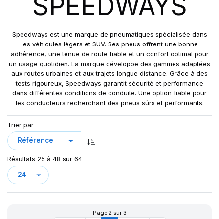
SPEEDWAYS
GRIPKING R-1
LIFT KING
MPT-007
Speedways est une marque de pneumatiques spécialisée dans
PK 303
les véhicules légers et SUV. Ses pneus offrent une bonne
adhérence, une tenue de route fiable et un confort optimal pour
PK 319
un usage quotidien. La marque développe des gammes adaptées
POWERGRIP
aux routes urbaines et aux trajets longue distance. Grâce à des
POWER GRIP G-2
tests rigoureux, Speedways garantit sécurité et performance
dans différentes conditions de conduite. Une option fiable pour
POWER LUG (R-4)
les conducteurs recherchant des pneus sûrs et performants.
RC999
ROCK PLUS HD
Trier par
SAMRAT
STEER KING HD+
Résultats 25 à 48 sur 64
SW-101
SW-201
SW 333
Page 2 sur 3