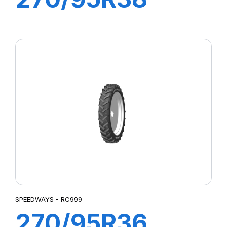
(11.2R38) 140
A8/B RC 999
SPEEDWAYS - RC999
270/95R36