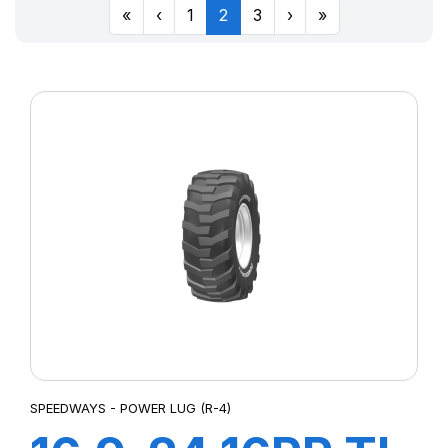
«
‹
1
2
3
›
»
SPEEDWAYS - POWER LUG (R-4)