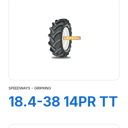
SPEEDWAYS - GRIPKING
18.4-38 14PR TT
GripKing