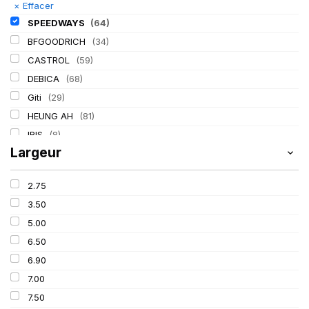
×
Effacer
SPEEDWAYS
(64)
BFGOODRICH
(34)
CASTROL
(59)
DEBICA
(68)
Giti
(29)
HEUNG AH
(81)
IRIS
(8)
Largeur
ITALMATIC
(60)
KLEBER
(116)
2.75
LASSA
(174)
3.50
LING LONG
(152)
5.00
MICHELIN
(345)
6.50
MITAS
(95)
6.90
Mondolfo ferro
(31)
7.00
PIRELLI
(419)
7.50
PROMETEON
(18)