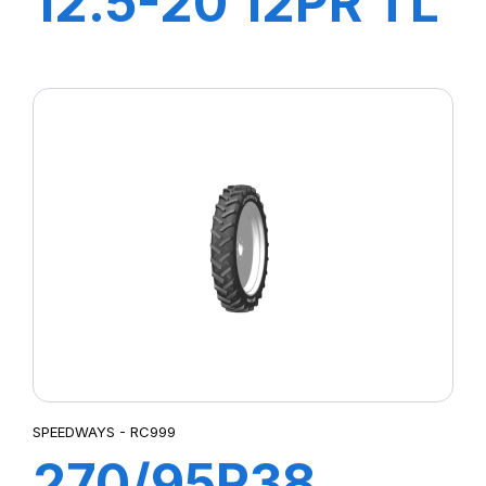
12.5-20 12PR TL
MPT-007
SPEEDWAYS - RC999
270/95R38