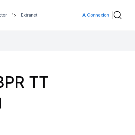
">
Connexion
cter
Extranet
 8PR TT
g