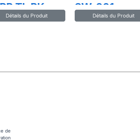
PR TL PK
SW-201
Détails du Produit
Détails du Produit
03
ce de
vation