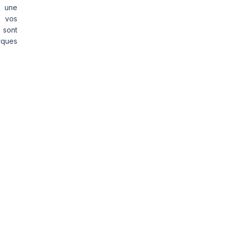
s une
s vos
 sont
rques