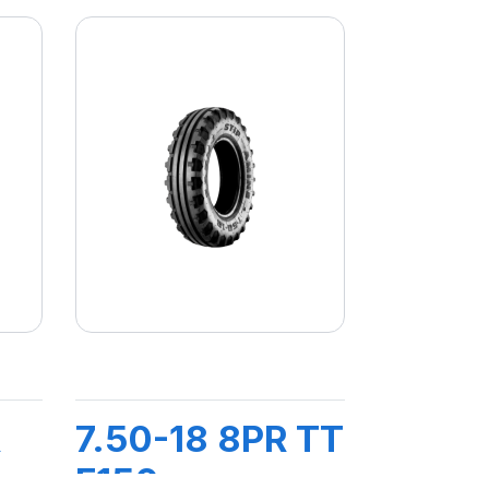
R
7.50-18 8PR TT
F150