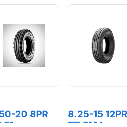
50-20 8PR
8.25-15 12P
 F1
TT SM4