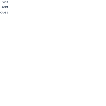
s vos
 sont
rques