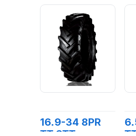
16.9-34 8PR
6.
TT STT
TT