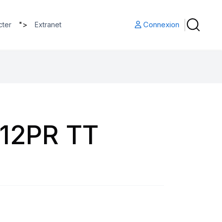
">
Connexion
cter
Extranet
 12PR TT