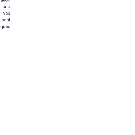
s une
s vos
 sont
rques