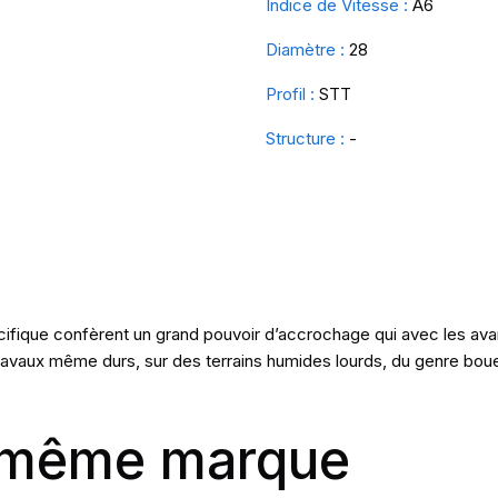
Indice de Vitesse :
A6
Diamètre :
28
Profil :
STT
Structure :
-
écifique confèrent un grand pouvoir d’accrochage qui avec les a
ravaux même durs, sur des terrains humides lourds, du genre boue
a même marque