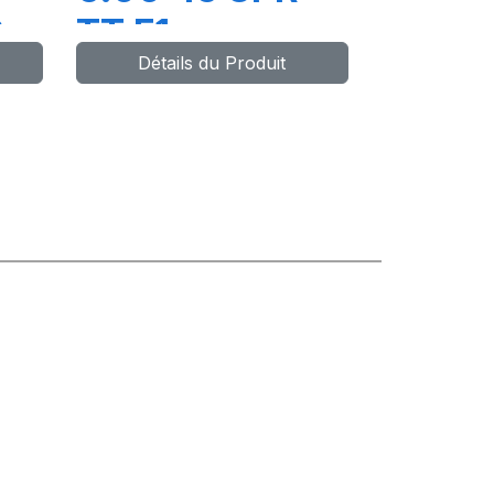
R
TT F1
Détails du Produit