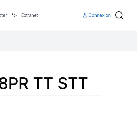
">
Connexion
cter
Extranet
 8PR TT STT