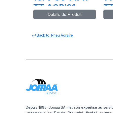
TT AGRI21
T
Détails du Produit
Back to: Pneu Agraire
Depuis 1985, Jomaa SA met son expertise au servi
l’automobile en Tunisie. Proximité, fiabilité et inno