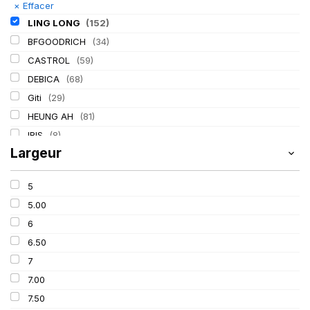
×
Effacer
LING LONG
(152)
BFGOODRICH
(34)
CASTROL
(59)
DEBICA
(68)
Giti
(29)
HEUNG AH
(81)
IRIS
(8)
Largeur
ITALMATIC
(60)
KLEBER
(116)
5
LASSA
(174)
5.00
MICHELIN
(345)
6
MITAS
(95)
6.50
Mondolfo ferro
(31)
7
PIRELLI
(419)
7.00
PROMETEON
(18)
7.50
SCHRADER
(24)