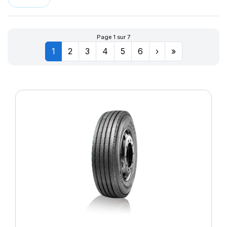
LLR666
174
LM11N
177
LMB3
180
Page 1 sur 7
LMC4
201
1
2
3
4
5
6
›
»
LXC MASTER
LL
M-D41
MD-40
R655
R666
SPORT MASTER
T010