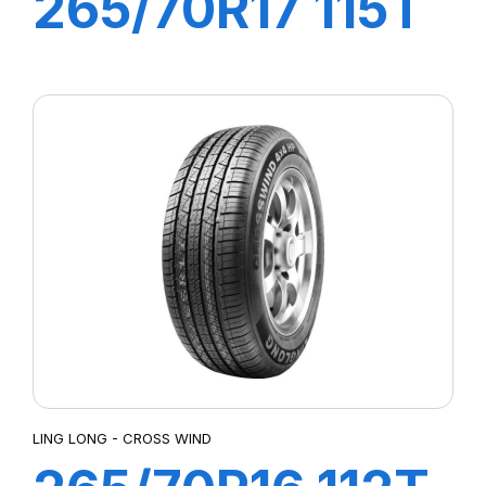
265/70R17 115T
CROSS WIND
A/T (OWL)
LING LONG - CROSS WIND