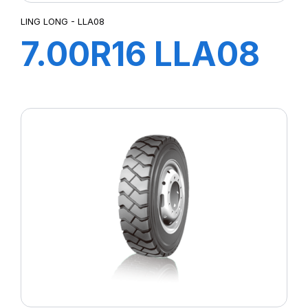
LING LONG - LLA08
7.00R16 LLA08
TT
118/114L+flap+ch
à air