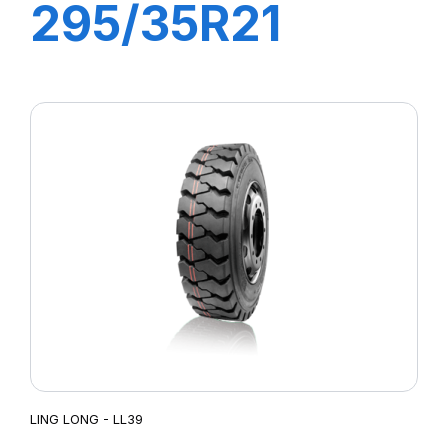
295/35R21
107W XL
GREEN-MAX
4X4 (HP)
LING LONG - LL39