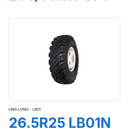
XL SPORT
MASTER
LING LONG - LB01
26.5R25 LB01N