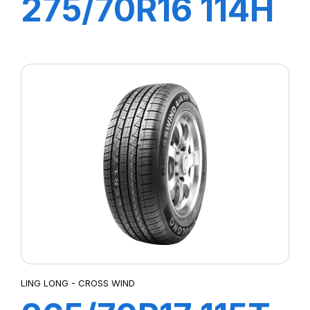
275/70R16 114H
GREEN-MAX
4X4
LING LONG - CROSS WIND