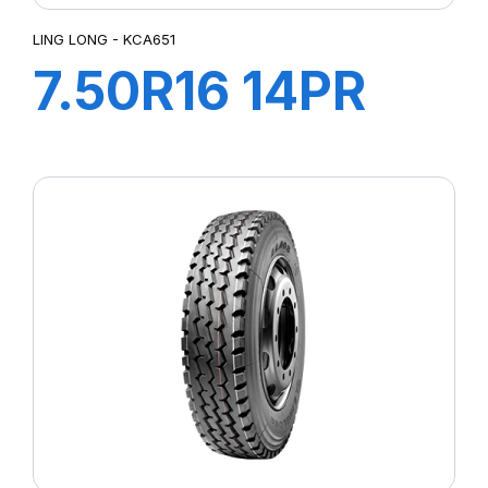
LING LONG - KCA651
7.50R16 14PR
KCA651
122/118M +CH A
AIR + FLAP