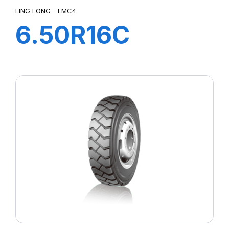
LING LONG - LMC4
6.50R16C
110/105M TL
LMC4