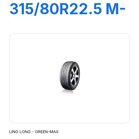
315/80R22.5 M-
D41 22PR
158/150K
LING LONG - GREEN-MAX