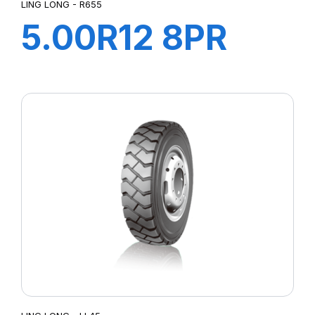
LING LONG - R655
5.00R12 8PR
83/81N R655