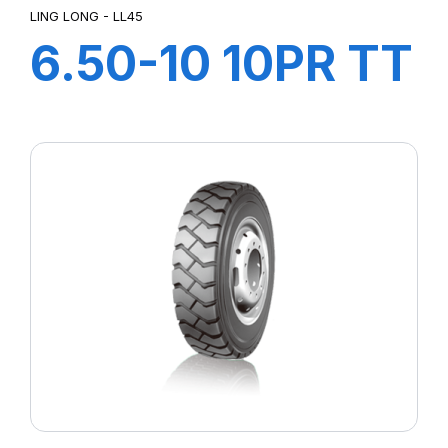
LING LONG - LL45
6.50-10 10PR TT
LL45
+CHAMBRE+FLA