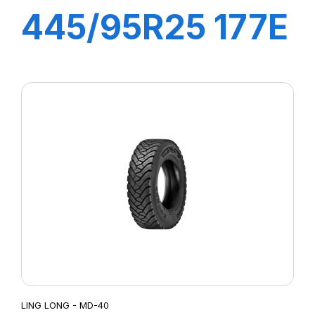
445/95R25 177E
LM11N E-2***
TL
LING LONG - MD-40