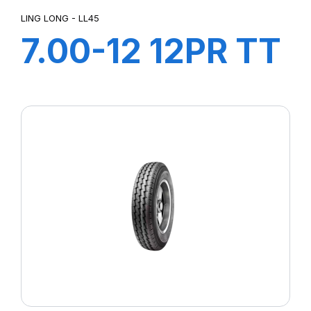
LING LONG - LL45
7.00-12 12PR TT
LL45
+CHAMBRE+FLA