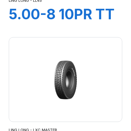
LING LONG - LL45
5.00-8 10PR TT
LL45
+CHAMBRE+FLA
LING LONG - LXC MASTER