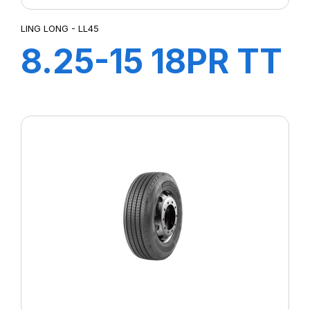
LING LONG - LL45
8.25-15 18PR TT
LL45 + CH A AIR
+ FLAP