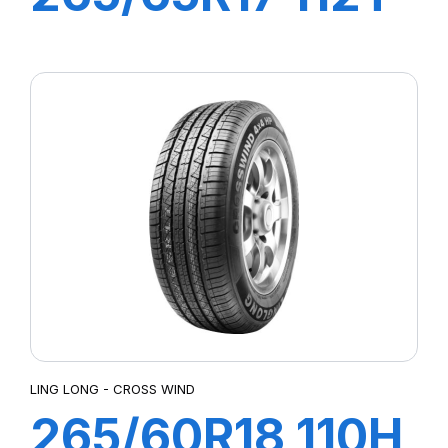
CROSS WIND
AT100
LING LONG - CROSS WIND
265/60R18 110H