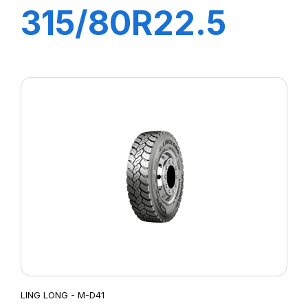
315/80R22.5
MD-40
22PR158/150K
LING LONG - M-D41