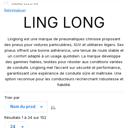
GREEN MAX ET
109
Réinitialiser
GREEN MAX HP 010
110
LING LONG
GREEN MAX HP010
110/108
GREEN MAX VAN
111
GREN-MAX ET
112
Linglong est une marque de pneumatiques chinoise proposant
GRIP MASTER
des pneus pour voitures particulières, SUV et utilitaires légers. Ses
112/110
pneus offrent une bonne adhérence, une tenue de route stable et
KCA651
114
un confort adapté à un usage quotidien. La marque développe
LB01
115
des gammes fiables, testées pour résister aux conditions variées
LB01N**
de conduite. Linglong met l’accent sur sécurité et performance,
115/113
garantissant une expérience de conduite sûre et maîtrisée. Une
LL25
117/114
option reconnue pour les conducteurs recherchant robustesse et
LL39
118/114
fiabilité.
LL45
121/120
Trier par
LL 102
122/118
LL102
131
LLA08
143/141
Résultats 1 à 24 sur 152
LLF26
158/150