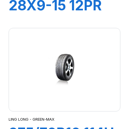
28X9-15 12PR
TT LL39
+CHAMBRE+FLA
LING LONG - GREEN-MAX