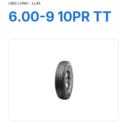
LING LONG - LL45
6.00-9 10PR TT
LL45
+CHAMBRE+FLA