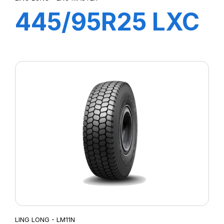
445/95R25 LXC
MASTER 174F
TL AT E-2***
LING LONG - LM11N