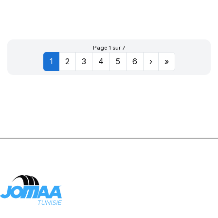
L3**TL
Page 1 sur 7
1
2
3
4
5
6
›
»