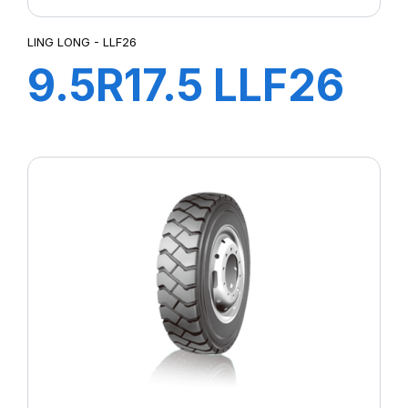
LING LONG - LLF26
9.5R17.5 LLF26
18PR 143/141M