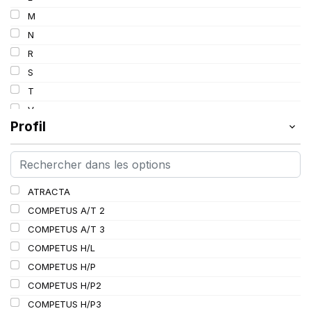
100
M
101
N
102
R
102/100
S
103
T
103/101
V
104
Profil
W
104/102
Y
105
106
ATRACTA
106/104
COMPETUS A/T 2
107
COMPETUS A/T 3
107/105
COMPETUS H/L
108
COMPETUS H/P
108/107
COMPETUS H/P2
109
COMPETUS H/P3
109/107