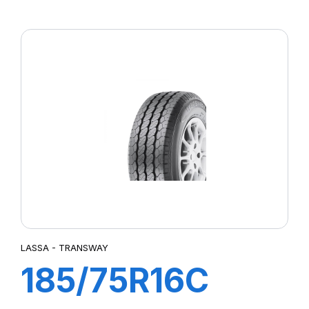
COMPETUS
H/P3
LASSA - TRANSWAY
185/75R16C