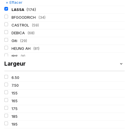
×
Effacer
LASSA
(174)
BFGOODRICH
(34)
CASTROL
(59)
DEBICA
(68)
Giti
(29)
HEUNG AH
(81)
IRIS
(8)
Largeur
ITALMATIC
(60)
KLEBER
(116)
6.50
LING LONG
(152)
7.50
MICHELIN
(345)
155
MITAS
(95)
165
Mondolfo ferro
(31)
175
PIRELLI
(419)
185
PROMETEON
(18)
195
SCHRADER
(24)