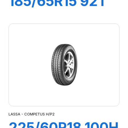
185/65R15 92T
XL GREEN
WAYS
LASSA - COMPETUS H/P2
225/60R18 100H