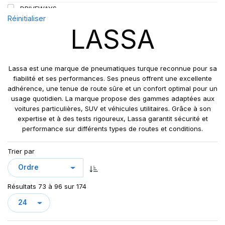
DRIVEWAYS
110
Réinitialiser
DRIVEWAYS SPORT
110/108
LASSA
DRIVEWAYS SPORT (+)
111
GREEN WAYS
112
GREENWAYS
112/110
Lassa est une marque de pneumatiques turque reconnue pour sa
IMPETUS REVO
fiabilité et ses performances. Ses pneus offrent une excellente
113/111
adhérence, une tenue de route sûre et un confort optimal pour un
IMPETUS SPORT
115/113
usage quotidien. La marque propose des gammes adaptées aux
LC/R
121/120
voitures particulières, SUV et véhicules utilitaires. Grâce à son
LT/R
expertise et à des tests rigoureux, Lassa garantit sécurité et
129/127
performance sur différents types de routes et conditions.
MAXIWAYS
MIRATTA
Trier par
REVOLA
TRANSWAY
TRANSWAY 2
Résultats 73 à 96 sur 174
TRANSWAY2
TRANSWAY3