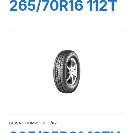
265/70R16 112T
COMPETUS
A/T3
LASSA - COMPETUS H/P2