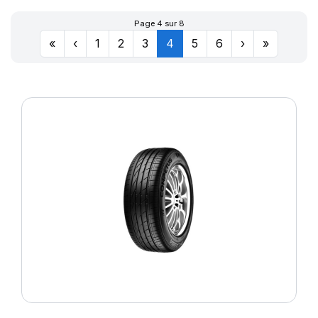
TRNASWAY2
Page 4 sur 8
«
‹
1
2
3
4
5
6
›
»