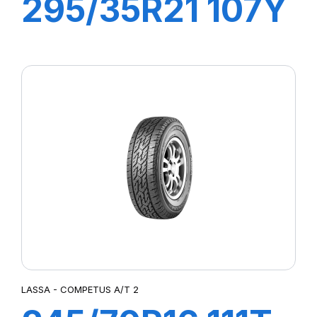
295/35R21 107Y
XL COMPETUS
H/P2
LASSA - COMPETUS A/T 2