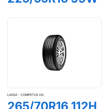
XL REVOLA
LASSA - COMPETUS H/L
265/70R16 112H