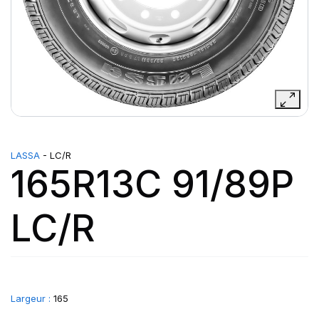
LASSA
- LC/R
165R13C 91/89P
LC/R
Largeur :
165