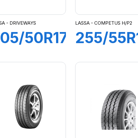
SA - DRIVEWAYS
LASSA - COMPETUS H/P2
05/50R17
255/55R
93W
111Y XL
RIVE
COMPE
WAYS
H/P2