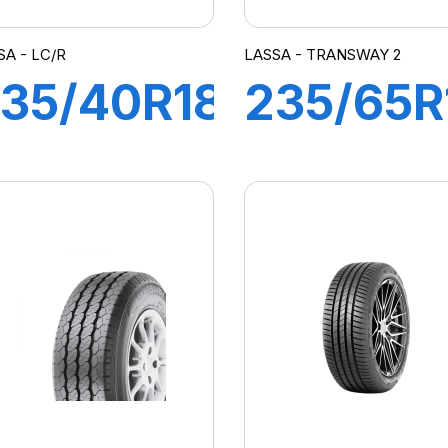
SA - LC/R
LASSA - TRANSWAY 2
35/40R18
235/65R
5Y XL
115/113R
DRIVEWAYS
TRANS
PORT (+)
2