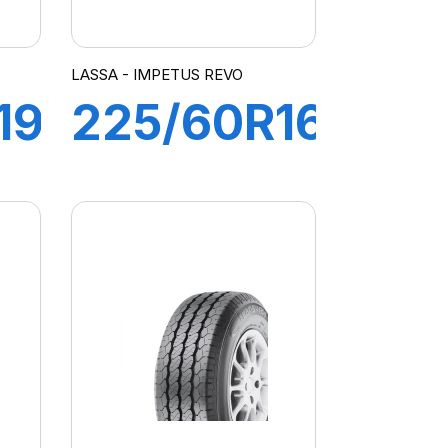
LASSA - IMPETUS REVO
19
225/60R16
98V
TUS
IMPETUS
REVO