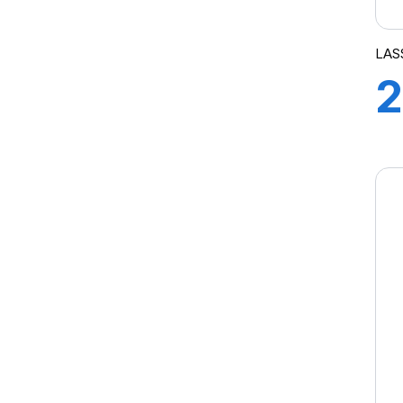
TRANSWAY3
TRNASWAY2
LAS
2
H