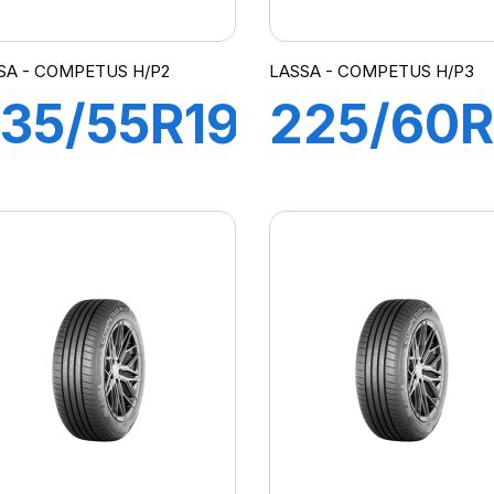
SA - COMPETUS H/P2
LASSA - COMPETUS H/P3
35/55R19
225/60R
05Y XL
99V
COMPETUS
COMPE
/P2
H/P3