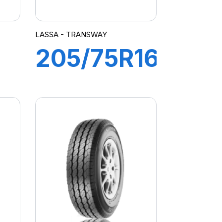
LASSA - TRANSWAY
205/75R16C
R
110/108R
WAY
TRANSWAY