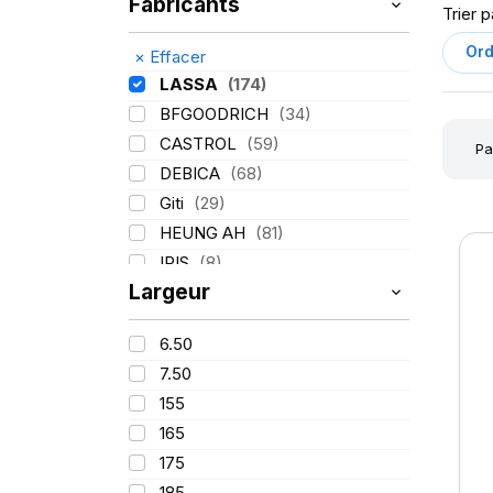
Fabricants
Trier p
×
Effacer
LASSA
(174)
BFGOODRICH
(34)
CASTROL
(59)
Pa
DEBICA
(68)
Giti
(29)
HEUNG AH
(81)
IRIS
(8)
Largeur
ITALMATIC
(60)
KLEBER
(116)
6.50
LING LONG
(152)
7.50
MICHELIN
(345)
155
MITAS
(95)
165
Mondolfo ferro
(31)
175
PIRELLI
(419)
185