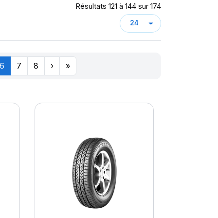
Résultats 121 à 144 sur 174
6
7
8
›
»