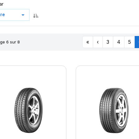
ar
«
‹
3
4
5
ge 6 sur 8