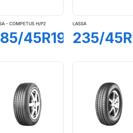
SA - COMPETUS H/P2
LASSA
85/45R19
235/45R
11W XL
98W XL
COMPETUS
DRIVEW
/P2