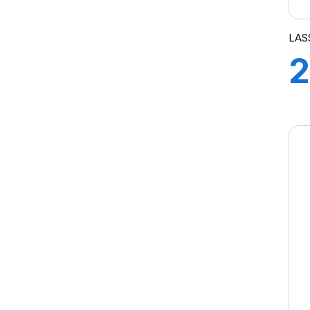
LAS
2
9
S