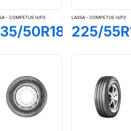
SA - COMPETUS H/P3
LASSA - COMPETUS H/P3
35/50R18
225/55R
97V
99V
COMPETUS
COMPE
/P3
H/P3