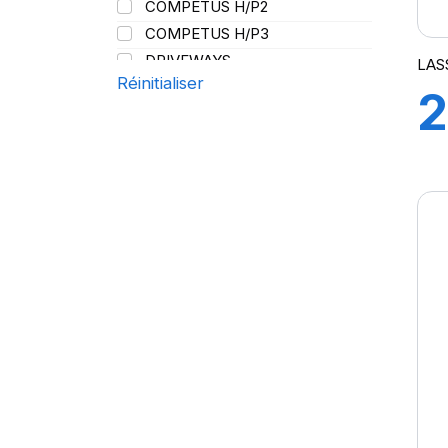
COMPETUS H/P2
109
COMPETUS H/P3
109/107
DRIVEWAYS
LAS
110
Réinitialiser
DRIVEWAYS SPORT
2
110/108
DRIVEWAYS SPORT (+)
111
GREEN WAYS
1
112
GREENWAYS
112/110
IMPETUS REVO
113/111
IMPETUS SPORT
115/113
LC/R
121/120
H
LT/R
129/127
MAXIWAYS
MIRATTA
REVOLA
TRANSWAY
TRANSWAY 2
TRANSWAY2