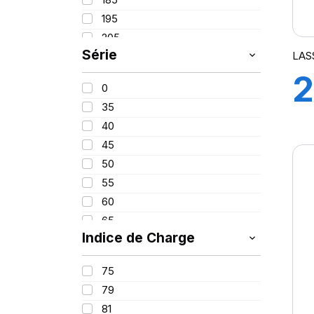
PROMETEON
(18)
195
SCHRADER
(24)
205
SIOC
(23)
Série
LAS
215
SPEEDWAYS
(64)
2
225
STICA
(3)
0
235
TIGAR
(24)
35
245
1
40
255
45
265
50
275
55
295
H
60
65
Indice de Charge
70
75
75
80
79
82
81