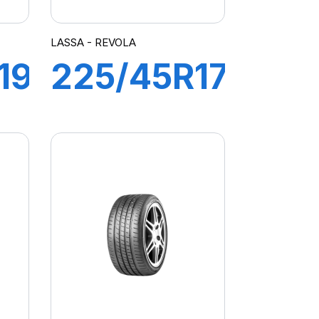
LASSA - REVOLA
19
225/45R17
91W
TUS
REVOLA