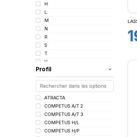
99
H
21
99/97
L
100
M
LAS
101
N
1
102
R
102/100
S
1
103
T
103/101
V
104
Profil
W
104/102
Y
2
105
106
ATRACTA
106/104
COMPETUS A/T 2
107
COMPETUS A/T 3
107/105
COMPETUS H/L
108
COMPETUS H/P
108/107