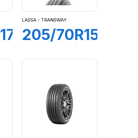
LASSA - TRANSWAY
17
205/70R15C
106/104R
TUS
TRANSWAY