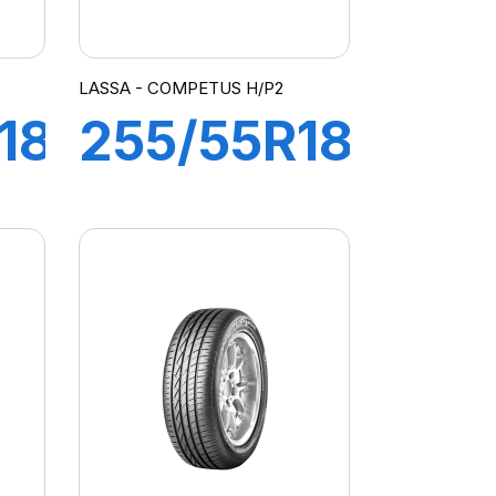
LASSA - COMPETUS H/P2
18
255/55R18
109W XL
AYS
COMPETUS
H/P2