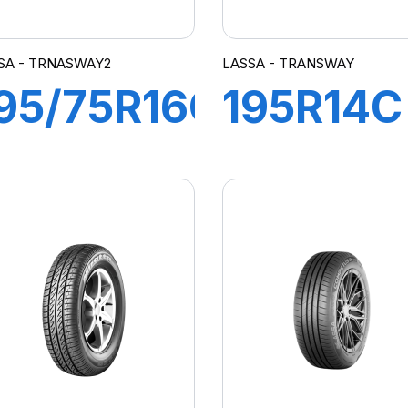
SA - TRNASWAY2
LASSA - TRANSWAY
95/75R16C
195R14C
07/105R
106/104
TRANSWAY
TRANS