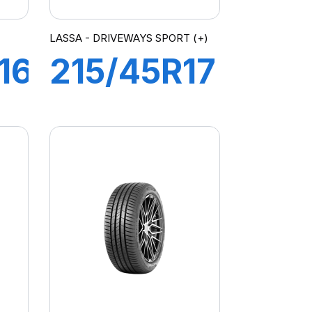
LASSA - DRIVEWAYS SPORT (+)
16C
215/45R17
91Y XL
WAY
DRIVEWAYS
SPORT+