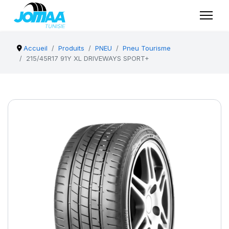
Accueil
Produits
PNEU
Pneu Tourisme
215/45R17 91Y XL DRIVEWAYS SPORT+