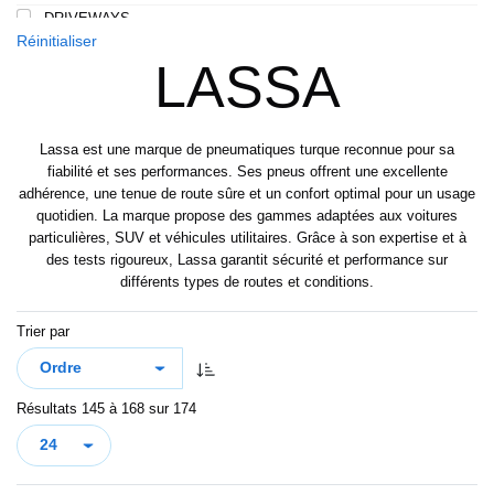
DRIVEWAYS
110
Réinitialiser
DRIVEWAYS SPORT
110/108
LASSA
DRIVEWAYS SPORT (+)
111
GREEN WAYS
112
GREENWAYS
112/110
Lassa est une marque de pneumatiques turque reconnue pour sa
IMPETUS REVO
fiabilité et ses performances. Ses pneus offrent une excellente
113/111
adhérence, une tenue de route sûre et un confort optimal pour un usage
IMPETUS SPORT
115/113
quotidien. La marque propose des gammes adaptées aux voitures
LC/R
121/120
particulières, SUV et véhicules utilitaires. Grâce à son expertise et à
LT/R
des tests rigoureux, Lassa garantit sécurité et performance sur
129/127
différents types de routes et conditions.
MAXIWAYS
MIRATTA
Trier par
REVOLA
TRANSWAY
TRANSWAY 2
Résultats 145 à 168 sur 174
TRANSWAY2
TRANSWAY3