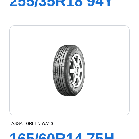
255/35R18 94Y
XL DRIVEWAYS
SPORT+
LASSA - GREEN WAYS
165/60R14 75H