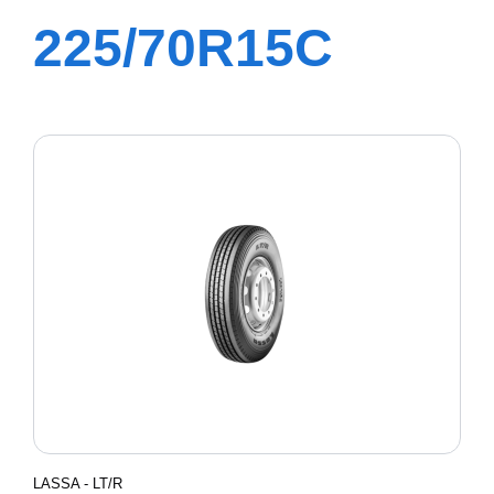
225/70R15C
112/110R
TRANSWAY 2
LASSA - LT/R