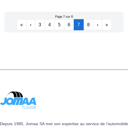
H/P3
Page 7 sur 8
«
‹
3
4
5
6
7
8
›
»
Depuis 1985, Jomaa SA met son expertise au service de l’automobile