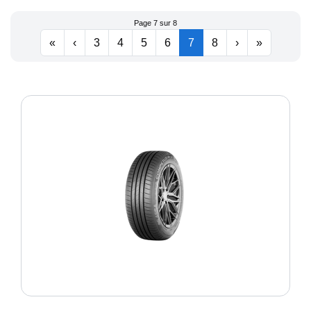
TRNASWAY2
Page 7 sur 8
«
‹
3
4
5
6
7
8
›
»