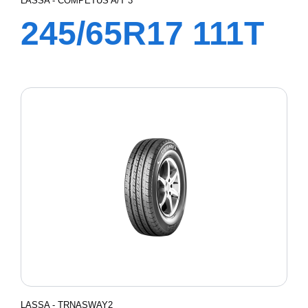
LASSA - COMPETUS A/T 3
245/65R17 111T
XL COMPETUS
A/T3
LASSA - TRNASWAY2