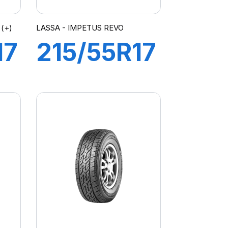
(+)
LASSA - IMPETUS REVO
17
215/55R17
94W
AYS
IMPETUS
REVO