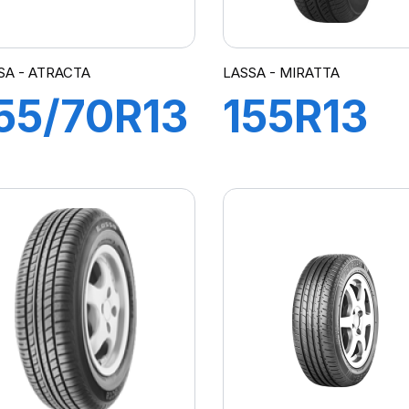
SA - ATRACTA
LASSA - MIRATTA
55/70R13
155R13
5T
79T
ATRACTA
MIRATT