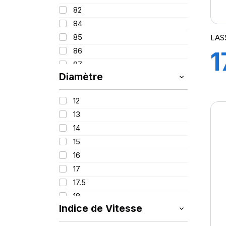
100
82
84
85
LAS
86
1
87
Diamètre
88
88/66
12
91
13
91/89
14
92
15
93
16
94
17
95
17.5
96
18
97
Indice de Vitesse
19
98
20