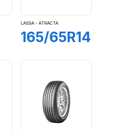
LASSA - ATRACTA
165/65R14
79T
A
ATRACTA