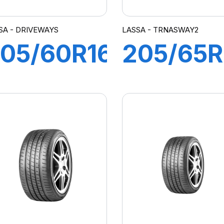
SA - DRIVEWAYS
LASSA - TRNASWAY2
05/60R16
205/65R
92V
102/100
DRIVEWAYS
TRANS
2