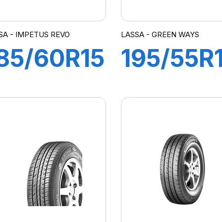
SA - IMPETUS REVO
LASSA - GREEN WAYS
85/60R15
195/55R
84H
87H
MPETUS
GREEN
REVO
WAYS