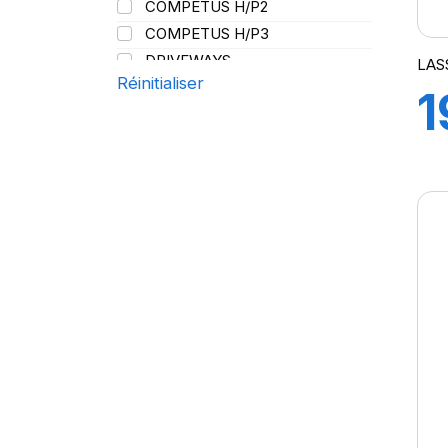
COMPETUS H/P2
109
COMPETUS H/P3
109/107
DRIVEWAYS
LAS
110
Réinitialiser
DRIVEWAYS SPORT
1
110/108
DRIVEWAYS SPORT (+)
111
GREEN WAYS
9
112
GREENWAYS
112/110
IMPETUS REVO
113/111
IMPETUS SPORT
115/113
LC/R
121/120
LT/R
129/127
MAXIWAYS
MIRATTA
REVOLA
TRANSWAY
TRANSWAY 2
TRANSWAY2