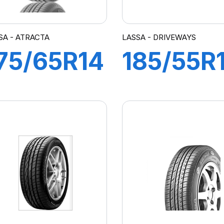
SA - ATRACTA
LASSA - DRIVEWAYS
75/65R14
185/55R
82T
82V
ATRACTA
DRIVEW