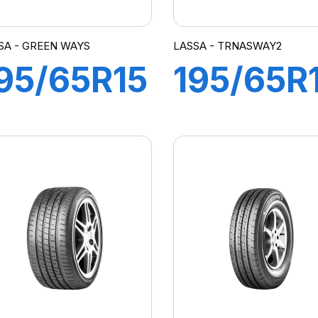
SA - GREEN WAYS
LASSA - TRNASWAY2
95/65R15
195/65R
1H
104/102
GREEN
TRANS
WAYS