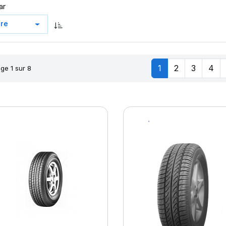
ar
1
2
3
4
ge 1 sur 8