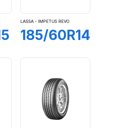
LASSA - IMPETUS REVO
15
185/60R14
82H
AYS
IMPETUS
REVO