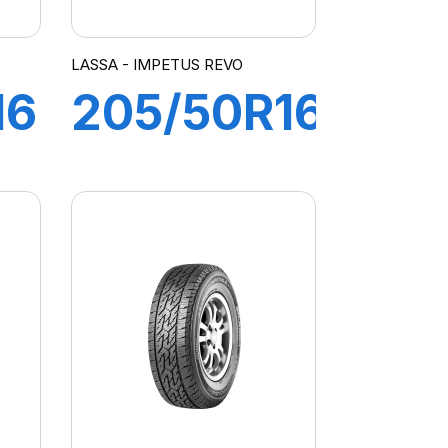
LASSA - IMPETUS REVO
16
205/50R16
T
87V
WAY2
IMPETUS
REVO