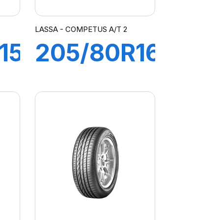
LASSA - COMPETUS A/T 2
15C
205/80R16
R
104T XL
WAY
COMPETUS
A/T 2