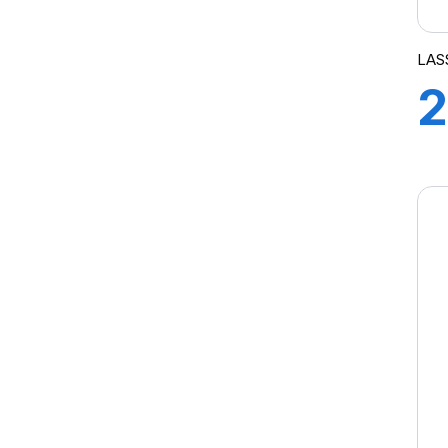
TRANSWAY3
TRNASWAY2
LAS
2