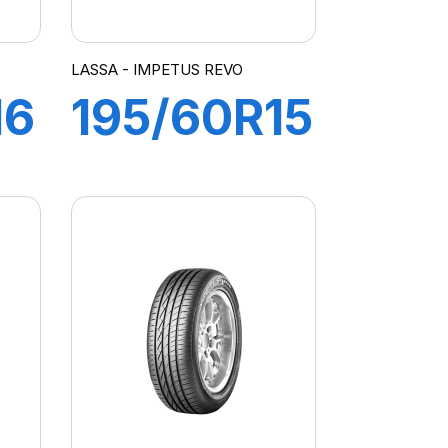
LASSA - IMPETUS REVO
16
195/60R15
88H
IMPETUS
REVO