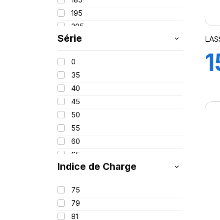
PROMETEON
(18)
195
SCHRADER
(24)
205
SIOC
(23)
Série
LAS
215
SPEEDWAYS
(64)
1
225
STICA
(3)
0
235
TIGAR
(24)
35
245
7
40
255
45
265
50
275
55
295
60
65
Indice de Charge
70
75
75
80
79
82
81