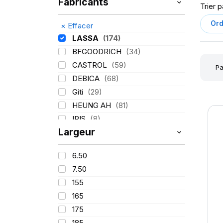
Fabricants
Trier p
×
Effacer
LASSA
(174)
BFGOODRICH
(34)
CASTROL
(59)
Pa
DEBICA
(68)
Giti
(29)
HEUNG AH
(81)
IRIS
(8)
Largeur
ITALMATIC
(60)
KLEBER
(116)
6.50
LING LONG
(152)
7.50
MICHELIN
(345)
155
MITAS
(95)
165
Mondolfo ferro
(31)
175
PIRELLI
(419)
185