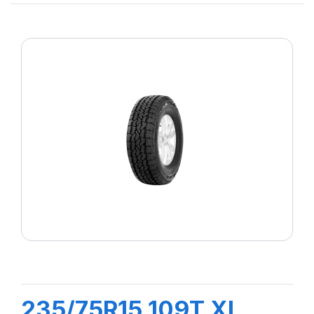
235/75R15 109T XL