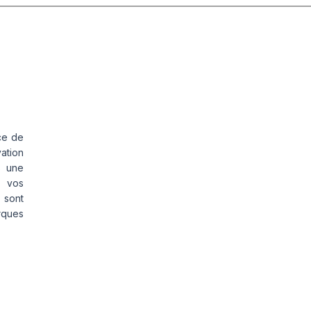
ce de
vation
s une
s vos
 sont
rques