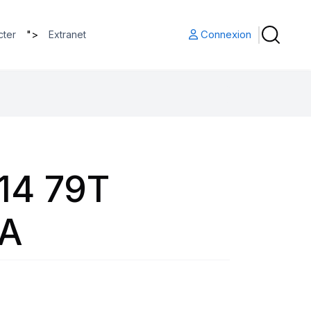
">
Connexion
cter
Extranet
14 79T
A