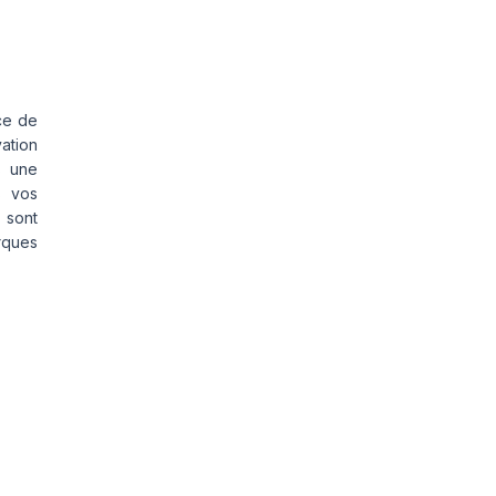
ce de
vation
s une
s vos
 sont
rques