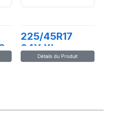
225/45R17
S
94Y XL
Détails du Produit
DRIVEWAYS
SPORT +