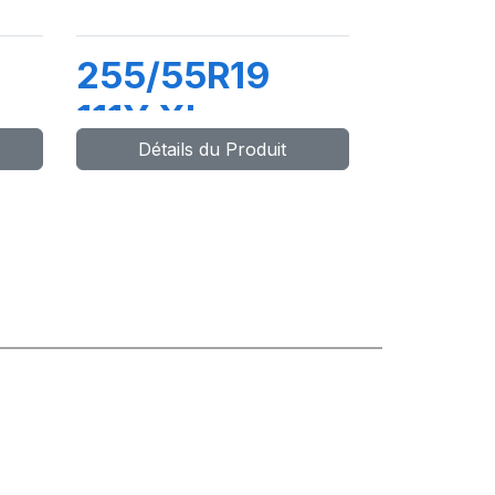
255/55R19
111Y XL
Détails du Produit
COMPETUS
H/P2