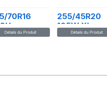
5/70R16
255/45R20
00H
105W XL
Détails du Produit
Détails du Produit
OMPETUS
COMPETUS
L
H/P3