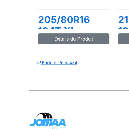
205/80R16
21
104T XL
1
Détails du Produit
COMPETUS
C
A/T3
H/
Back to: Pneu 4x4