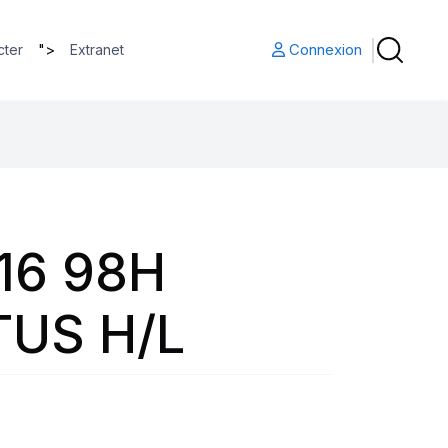
">
Connexion
cter
Extranet
16 98H
US H/L