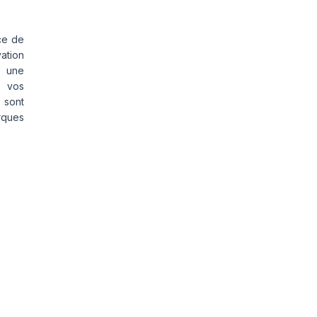
ce de
vation
s une
s vos
 sont
rques