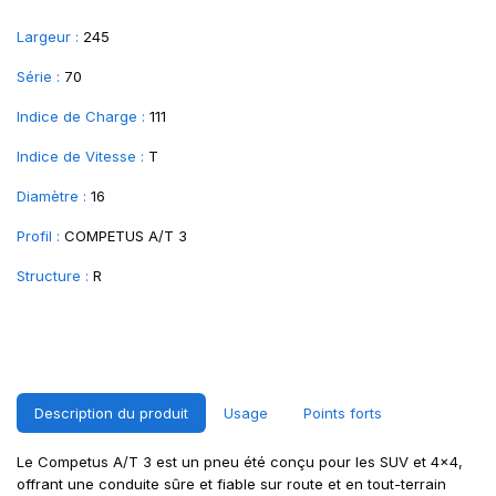
Largeur :
245
Série :
70
Indice de Charge :
111
Indice de Vitesse :
T
Diamètre :
16
Profil :
COMPETUS A/T 3
Structure :
R
Description du produit
Usage
Points forts
Le Competus A/T 3 est un pneu été conçu pour les SUV et 4x4,
offrant une conduite sûre et fiable sur route et en tout-terrain