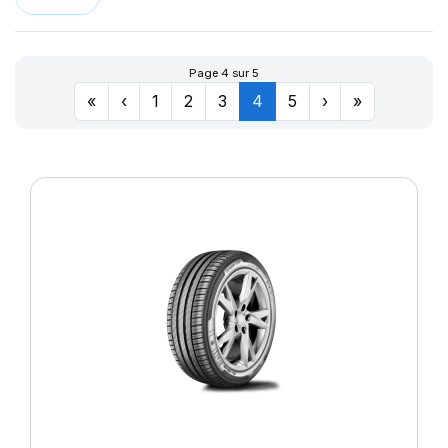
Page 4 sur 5
«
‹
1
2
3
4
5
›
»