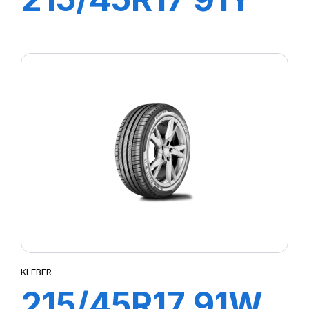
XL DYNAXER
UHP
KLEBER
215/45R17 91W