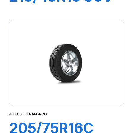
XL DYNAXER
HP4
KLEBER - TRANSPRO
205/75R16C