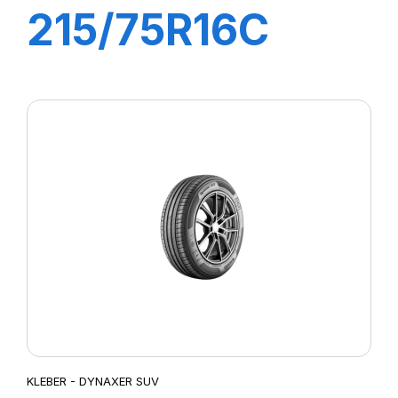
215/75R16C
116/114R (113T)
TRANSPRO 2
KLEBER - DYNAXER SUV