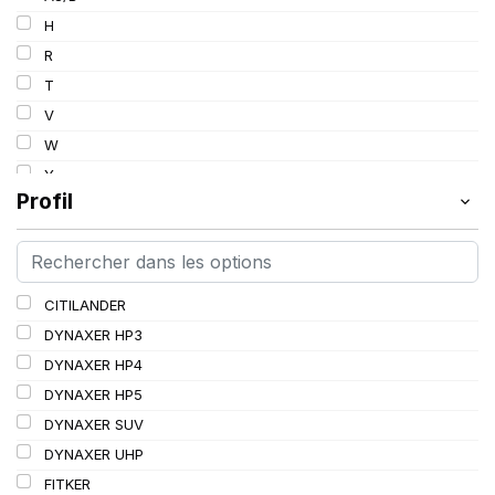
103
H
103/101
R
104/102
T
105
V
107/105
W
109
Y
109/106
Profil
109/107
110/108
112A8/109B
CITILANDER
114/111
DYNAXER HP3
115/113
DYNAXER HP4
116/113
DYNAXER HP5
116/114
DYNAXER SUV
127/127
DYNAXER UHP
144/141
FITKER