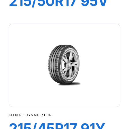
215/50R17 95V
XL DYNAXER
HP5
KLEBER - DYNAXER UHP
215/45R17 91Y