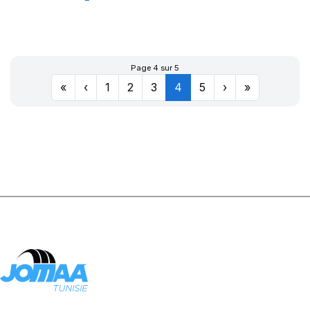
TL CITILANDER
Page 4 sur 5
«
‹
1
2
3
4
5
›
»