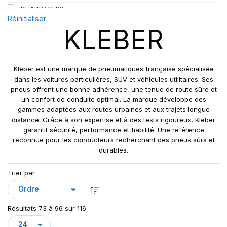
QUADRAXER2
Réinitialiser
SUP 8L
KLEBER
TRAKER
TRANSPRO
TRANSPRO 2
Kleber est une marque de pneumatiques française spécialisée
XL DYNAXER UHP
dans les voitures particulières, SUV et véhicules utilitaires. Ses
pneus offrent une bonne adhérence, une tenue de route sûre et
un confort de conduite optimal. La marque développe des
gammes adaptées aux routes urbaines et aux trajets longue
distance. Grâce à son expertise et à des tests rigoureux, Kleber
garantit sécurité, performance et fiabilité. Une référence
reconnue pour les conducteurs recherchant des pneus sûrs et
durables.
Trier par
Résultats 73 à 96 sur 116