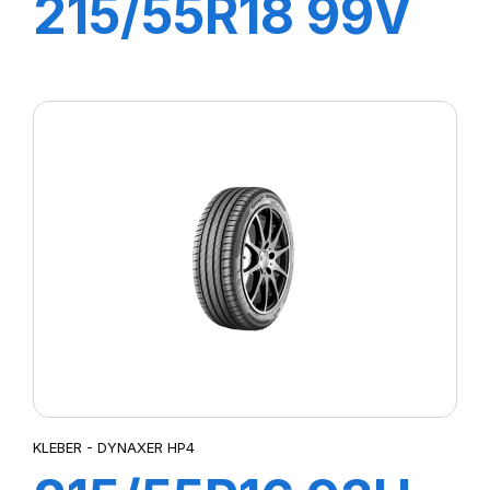
215/55R18 99V
XL DYNAXER
SUV
KLEBER - DYNAXER HP4