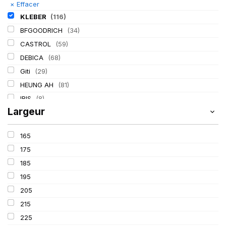
×
Effacer
KLEBER
(116)
BFGOODRICH
(34)
CASTROL
(59)
DEBICA
(68)
Giti
(29)
HEUNG AH
(81)
IRIS
(8)
Largeur
ITALMATIC
(60)
LASSA
(174)
165
LING LONG
(152)
175
MICHELIN
(345)
185
MITAS
(95)
195
Mondolfo ferro
(31)
205
PIRELLI
(419)
215
PROMETEON
(18)
225
SCHRADER
(24)