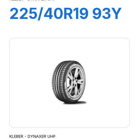
225/40R19 93Y
XL DYNAXER
UHP
KLEBER - DYNAXER UHP