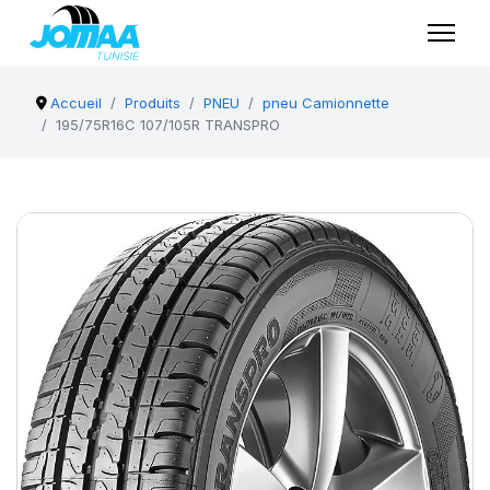
Accueil
Produits
PNEU
pneu Camionnette
195/75R16C 107/105R TRANSPRO