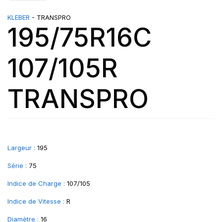
KLEBER
- TRANSPRO
195/75R16C
107/105R
TRANSPRO
Largeur :
195
Série :
75
Indice de Charge :
107/105
Indice de Vitesse :
R
Diamètre :
16