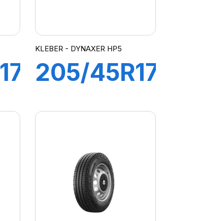
KLEBER - DYNAXER HP5
17
205/45R17
88V XL
R
DYNAXER
HP5