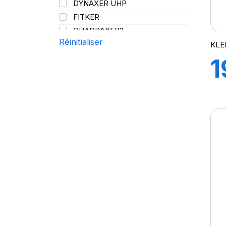
DYNAXER UHP
144/141
FITKER
QUADRAXER2
Réinitialiser
SUP 8L
KLE
TRAKER
1
TRANSPRO
TRANSPRO 2
9
XL DYNAXER UHP