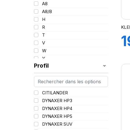
101
A8
102/100
A8/B
103
H
103/101
KLE
R
104/102
T
1
105
V
107/105
W
1
109
Y
109/106
Profil
109/107
110/108
2
112A8/109B
CITILANDER
114/111
DYNAXER HP3
115/113
DYNAXER HP4
116/113
DYNAXER HP5
116/114
DYNAXER SUV
127/127