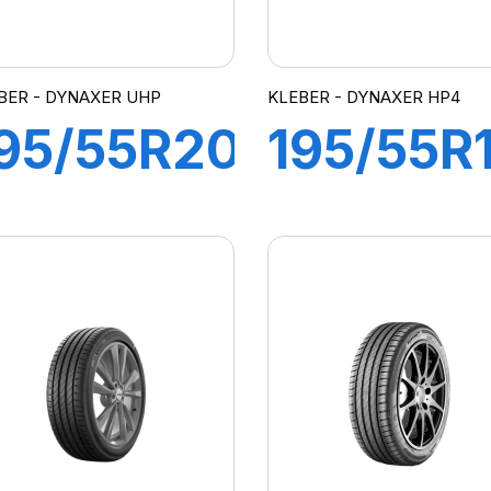
BER - DYNAXER UHP
KLEBER - DYNAXER HP4
95/55R20
195/55R
5H XL
87V
DYNAXER
DYNAXE
UHP
HP4