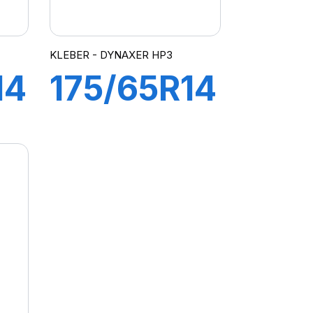
KLEBER - DYNAXER HP3
14
175/65R14
82H
R
DYNAXER
HP3