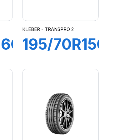
KLEBER - TRANSPRO 2
16C
195/70R15C
R
104/102R
RO
TRANSPRO
2