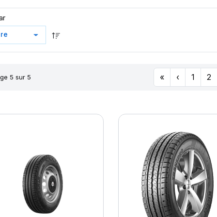
ar
«
‹
1
2
ge 5 sur 5