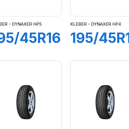
BER - DYNAXER HP5
KLEBER - DYNAXER HP4
95/45R16
195/45R
4V XL
84V XL
DYNAXER
DYNAXE
HP5
HP4