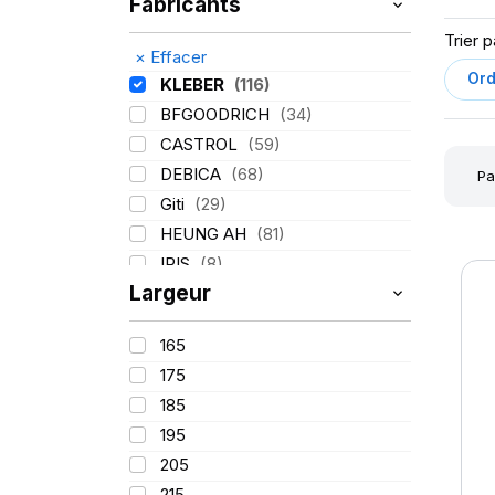
Fabricants
Trier p
×
Effacer
KLEBER
(116)
BFGOODRICH
(34)
CASTROL
(59)
DEBICA
(68)
Pa
Giti
(29)
HEUNG AH
(81)
IRIS
(8)
Largeur
ITALMATIC
(60)
LASSA
(174)
165
LING LONG
(152)
175
MICHELIN
(345)
185
MITAS
(95)
195
Mondolfo ferro
(31)
205
PIRELLI
(419)
215