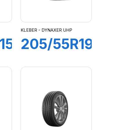
KLEBER - DYNAXER UHP
15C
205/55R19
T
97V XL
RO
DYNAXER
UHP