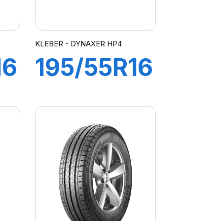
KLEBER - DYNAXER HP4
16
195/55R16
87H
R
DYNAXER
HP4