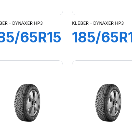
BER - DYNAXER HP3
KLEBER - DYNAXER HP3
85/65R15
185/65R
88H
86H
DYNAXER
DYNAXE
HP3
HP3