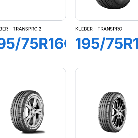
BER - TRANSPRO 2
KLEBER - TRANSPRO
95/75R16C
195/75R
10/108R
107/105
TRANSPRO
TRANSP