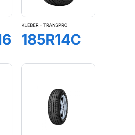
KLEBER - TRANSPRO
16
185R14C
102/100R
R
TL
TRANSPRO