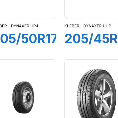
BER - DYNAXER HP4
KLEBER - DYNAXER UHP
05/50R17
205/45R
3Y XL
88V XL
DYNAXER
DYNAXE
HP4
UHP