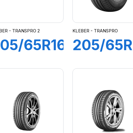
BER - TRANSPRO 2
KLEBER - TRANSPRO
05/65R16C
205/65R
07/105T
102/100
103H)
TRANSP
TRANSPRO