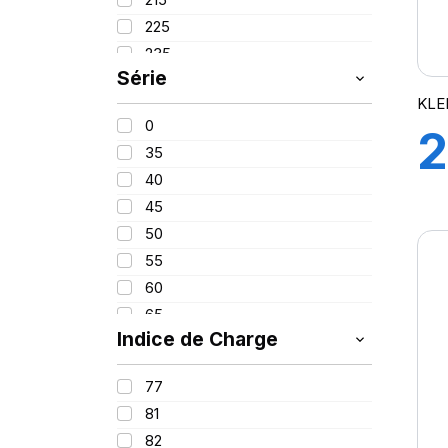
PROMETEON
(18)
225
SCHRADER
(24)
235
SIOC
(23)
Série
245
SPEEDWAYS
(64)
KLE
255
STICA
(3)
0
2
260
TIGAR
(24)
35
280
40
1
380
45
420
50
(
55
60
65
Indice de Charge
70
2
75
77
85
81
100
82