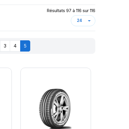
Résultats 97 à 116 sur 116
3
4
5