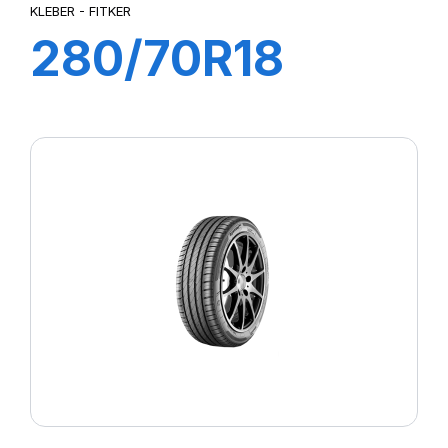
KLEBER - FITKER
280/70R18
114A8/111B
FITKER