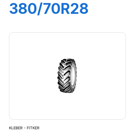
380/70R28
127A8/127B
FITKER
KLEBER - FITKER