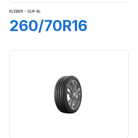
KLEBER - SUP 8L
260/70R16
109A8/106B
SUP 8L