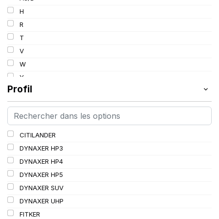
103
H
103/101
R
104/102
T
105
V
107/105
W
109
Y
109/106
Profil
109/107
110/108
112A8/109B
CITILANDER
114/111
DYNAXER HP3
115/113
DYNAXER HP4
116/113
DYNAXER HP5
116/114
DYNAXER SUV
127/127
DYNAXER UHP
144/141
FITKER