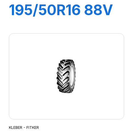
195/50R16 88V
XL DYNAXER
HP4
KLEBER - FITKER