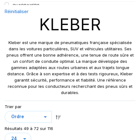
QUADRAXER2
Réinitialiser
SUP 8L
KLEBER
TRAKER
TRANSPRO
TRANSPRO 2
Kleber est une marque de pneumatiques française spécialisée
XL DYNAXER UHP
dans les voitures particulières, SUV et véhicules utilitaires. Ses
pneus offrent une bonne adhérence, une tenue de route sûre et
un confort de conduite optimal. La marque développe des
gammes adaptées aux routes urbaines et aux trajets longue
distance. Grâce à son expertise et à des tests rigoureux, Kleber
garantit sécurité, performance et fiabilité. Une référence
reconnue pour les conducteurs recherchant des pneus sûrs et
durables.
Trier par
Résultats 49 à 72 sur 116