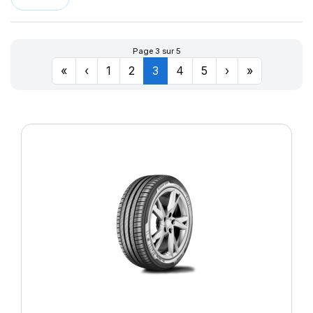
Page 3 sur 5
«
‹
1
2
3
4
5
›
»