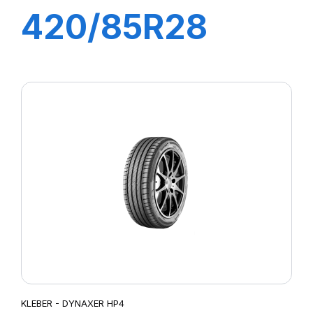
420/85R28
144A8/141B
TRAKER
KLEBER - DYNAXER HP4