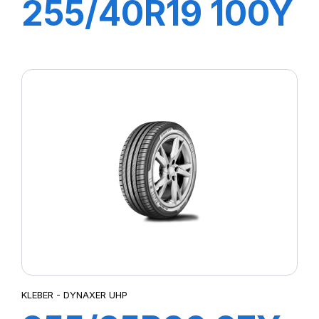
255/40R19 100Y
XL DYNAXER
HP5
KLEBER - DYNAXER UHP