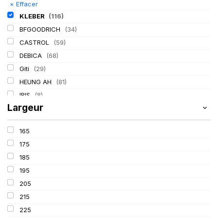
×
Effacer
KLEBER
(116)
BFGOODRICH
(34)
CASTROL
(59)
DEBICA
(68)
Giti
(29)
HEUNG AH
(81)
IRIS
(8)
Largeur
ITALMATIC
(60)
LASSA
(174)
165
LING LONG
(152)
175
MICHELIN
(345)
185
MITAS
(95)
195
Mondolfo ferro
(31)
205
PIRELLI
(419)
215
PROMETEON
(18)
225
SCHRADER
(24)