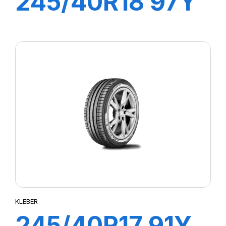
245/40R18 97Y
XL DYNAXER
UHP
KLEBER
245/40R17 91Y