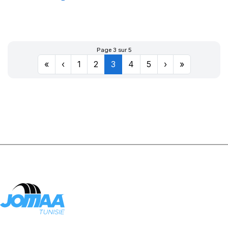
DYNAXER SUV
Page 3 sur 5
«
‹
1
2
3
4
5
›
»