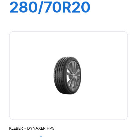
280/70R20
116A8/113B
FITKER
KLEBER - DYNAXER HP5