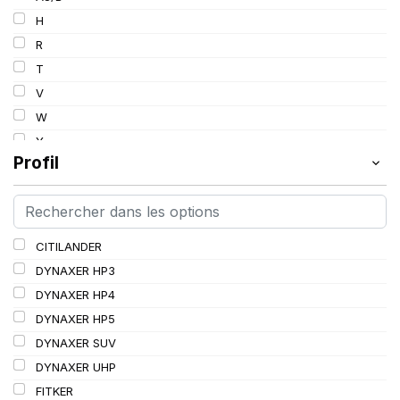
103
H
103/101
R
104/102
T
105
V
107/105
W
109
Y
109/106
Profil
109/107
110/108
112A8/109B
CITILANDER
114/111
DYNAXER HP3
115/113
DYNAXER HP4
116/113
DYNAXER HP5
116/114
DYNAXER SUV
127/127
DYNAXER UHP
144/141
FITKER