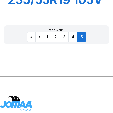
XL DYNAXER
HP5 SUV
Page 5 sur 5
«
‹
1
2
3
4
5