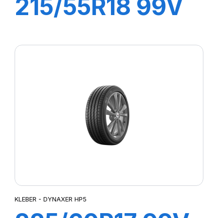
215/55R18 99V
XL DYNAXER
HP5 SUV
KLEBER - DYNAXER HP5