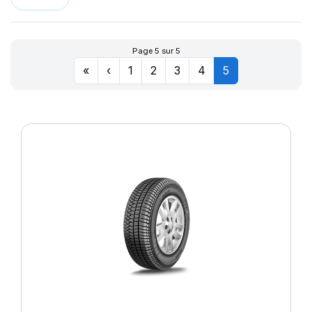
Page 5 sur 5
«
‹
1
2
3
4
5