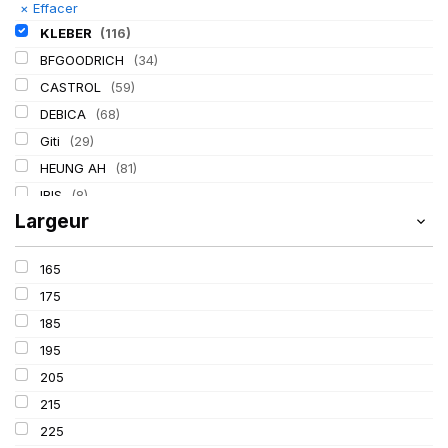
×
Effacer
KLEBER
(116)
BFGOODRICH
(34)
CASTROL
(59)
DEBICA
(68)
Giti
(29)
HEUNG AH
(81)
IRIS
(8)
Largeur
ITALMATIC
(60)
LASSA
(174)
165
LING LONG
(152)
175
MICHELIN
(345)
185
MITAS
(95)
195
Mondolfo ferro
(31)
205
PIRELLI
(419)
215
PROMETEON
(18)
225
SCHRADER
(24)