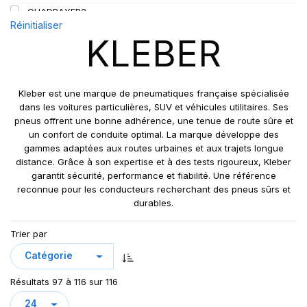
QUADRAXER2
Réinitialiser
SUP 8L
KLEBER
TRAKER
TRANSPRO
TRANSPRO 2
Kleber est une marque de pneumatiques française spécialisée
XL DYNAXER UHP
dans les voitures particulières, SUV et véhicules utilitaires. Ses
pneus offrent une bonne adhérence, une tenue de route sûre et
un confort de conduite optimal. La marque développe des
gammes adaptées aux routes urbaines et aux trajets longue
distance. Grâce à son expertise et à des tests rigoureux, Kleber
garantit sécurité, performance et fiabilité. Une référence
reconnue pour les conducteurs recherchant des pneus sûrs et
durables.
Trier par
Résultats 97 à 116 sur 116