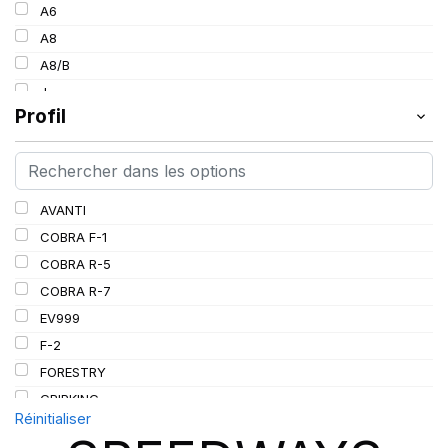
154
A6
30
157
A8
34
160
A8/B
36
185
J
38
Profil
L
PR
AVANTI
COBRA F-1
COBRA R-5
COBRA R-7
EV999
F-2
FORESTRY
GRIPKING
Réinitialiser
GRIPKING HD