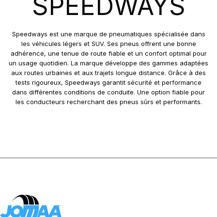
SPEEDWAYS
GRIPKING R-1
LIFT KING
MPT-007
Speedways est une marque de pneumatiques spécialisée dans
PK 303
les véhicules légers et SUV. Ses pneus offrent une bonne
adhérence, une tenue de route fiable et un confort optimal pour
PK 319
un usage quotidien. La marque développe des gammes adaptées
POWERGRIP
aux routes urbaines et aux trajets longue distance. Grâce à des
POWER GRIP G-2
tests rigoureux, Speedways garantit sécurité et performance
dans différentes conditions de conduite. Une option fiable pour
POWER LUG (R-4)
les conducteurs recherchant des pneus sûrs et performants.
RC999
ROCK PLUS HD
SAMRAT
STEER KING HD+
SW-101
SW-201
SW 333