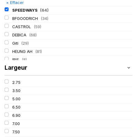
×
Effacer
SPEEDWAYS
(64)
BFGOODRICH
(34)
CASTROL
(59)
DEBICA
(68)
Giti
(29)
HEUNG AH
(81)
IRIS
(8)
Largeur
ITALMATIC
(60)
KLEBER
(116)
2.75
LASSA
(174)
3.50
LING LONG
(152)
5.00
MICHELIN
(345)
6.50
MITAS
(95)
6.90
Mondolfo ferro
(31)
7.00
PIRELLI
(419)
7.50
PROMETEON
(18)