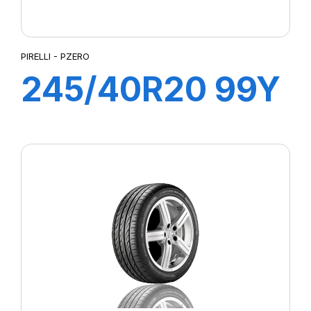
PIRELLI - PZERO
245/40R20 99Y
XL PZERO (*)
(MO)