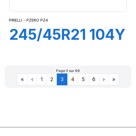
PIRELLI - PZERO PZ4
245/45R21 104Y
XL PZERO
PZ4(J) (LR)ncs
Page 3 sur 69
«
‹
1
2
3
4
5
6
›
»