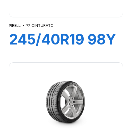
PIRELLI - P7 CINTURATO
245/40R19 98Y
XL R-F P7
CINTURATO (*)
(MOE)