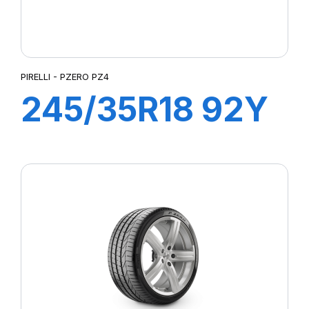
PIRELLI - PZERO PZ4
245/35R18 92Y
XL P-ZERO PZ4