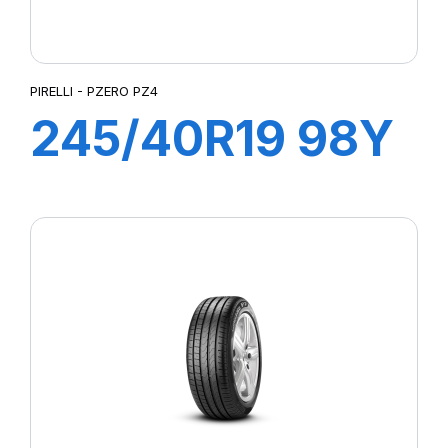
PIRELLI - PZERO PZ4
245/40R19 98Y
XL P ZERO PZ4
(J) ncs