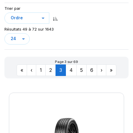
Trier par
Résultats 49 à 72 sur 1643
Page 3 sur 69
«
‹
1
2
3
4
5
6
›
»