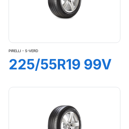
PIRELLI - S-VERD
225/55R19 99V
S-VERDE All
Season