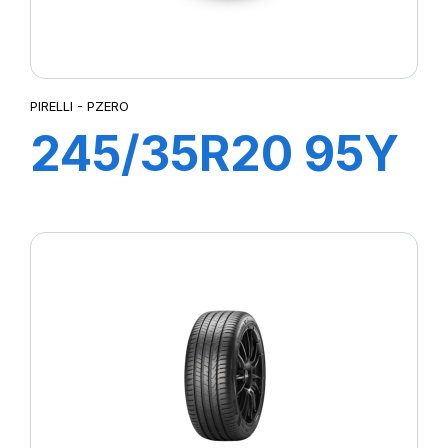
PIRELLI - PZERO
245/35R20 95Y
XL R-F PZERO
(*)(MOE)