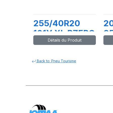
255/40R20
2
101Y XL PZERO
9
Détails du Produit
(AO)
P
Back to: Pneu Tourisme