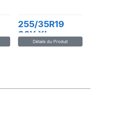
255/35R19
96Y XL
Détails du Produit
POWERGY 2