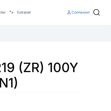
">
Connexion
cter
Extranet
19 (ZR) 100Y
N1)