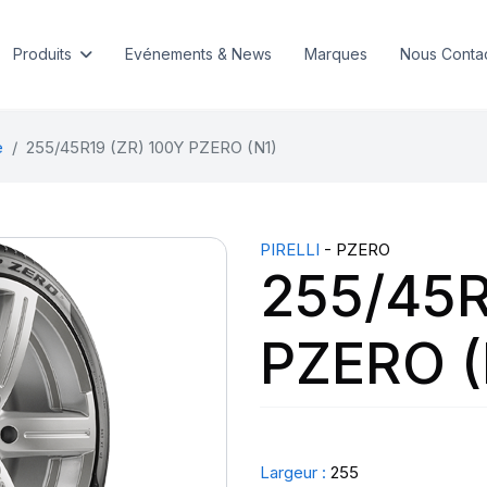
Produits
Evénements & News
Marques
Nous Conta
e
255/45R19 (ZR) 100Y PZERO (N1)
PIRELLI
- PZERO
255/45R
PZERO (
Largeur :
255