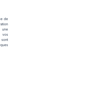
ce de
vation
s une
s vos
 sont
rques