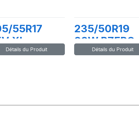
05/55R17
235/50R19
5V XL
99W PZERO
Détails du Produit
Détails du Produit
OWERGY
PZ4 (MO)