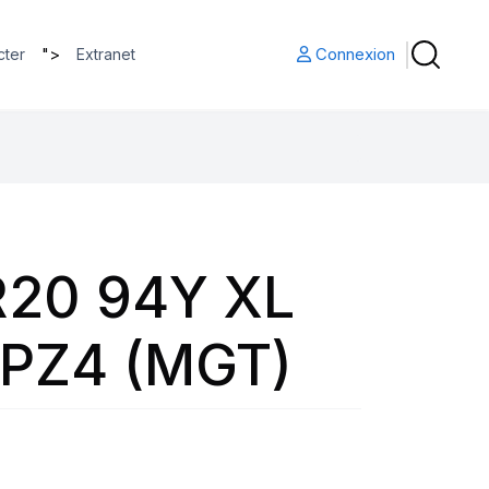
">
Connexion
cter
Extranet
R20 94Y XL
PZ4 (MGT)