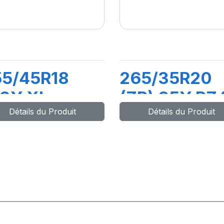
55/45R18
265/35R20
03Y XL
(ZR) 95Y PZ
Détails du Produit
Détails du Produit
ZERO PZ4
(N1)
*)