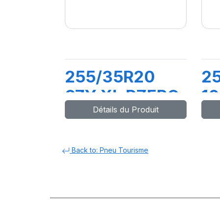
255/35R20
2
97Y XL PZERO
1
Détails du Produit
(J)
P
(I
Back to: Pneu Tourisme