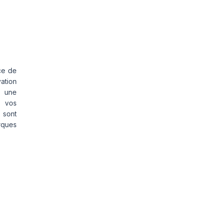
ce de
vation
s une
s vos
 sont
rques