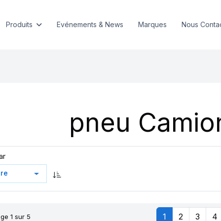
Produits
Evénements & News
Marques
Nous Conta
pneu Camio
ar
1
2
3
4
ge 1 sur 5