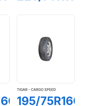
112R
CARRIER
LT01
TIGAR - CARGO SPEED
16C
195/75R16C