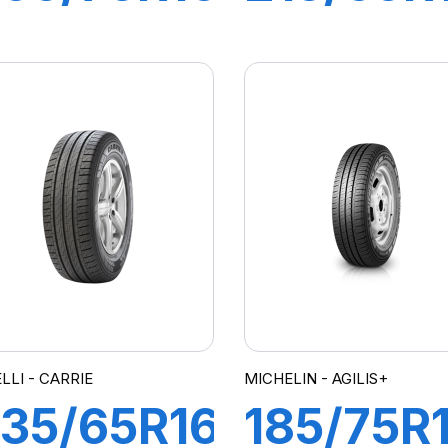
10R
109T
ARRIE
CARRIE
T01
LT01
LLI - CARRIE
MICHELIN - AGILIS+
35/65R16C
185/75R