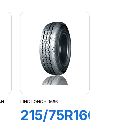
8PR
R
107/105R
R666
N
AN
LING LONG - R666
215/75R16C