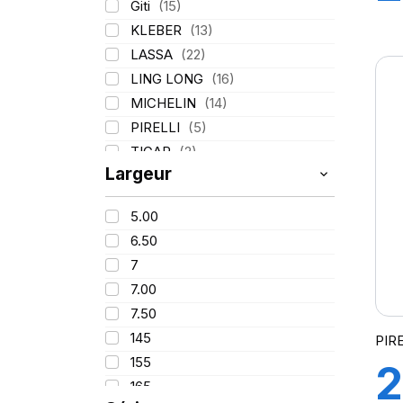
Giti
(15)
1
KLEBER
(13)
LASSA
(22)
C
LING LONG
(16)
MICHELIN
(14)
L
PIRELLI
(5)
TIGAR
(2)
Largeur
5.00
6.50
7
7.00
7.50
145
PIRE
155
2
165