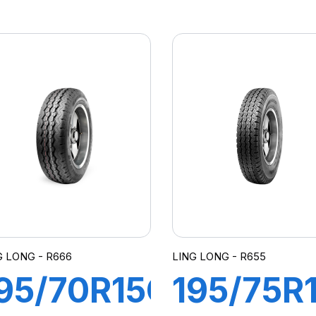
8/86N
8PR
REEN-
102/100
MAX VAN
R666
G LONG - R666
LING LONG - R655
95/70R15C
195/75R