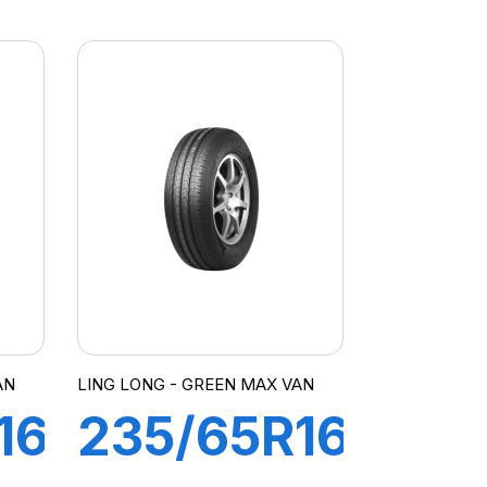
12PR
R
117/114Q
R666
N
AN
LING LONG - GREEN MAX VAN
16C
235/65R16C