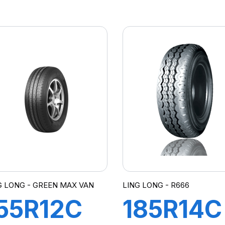
09/107S
104/102
CARGO
TRANS
PEED
G LONG - GREEN MAX VAN
LING LONG - R666
55R12C
185R14C