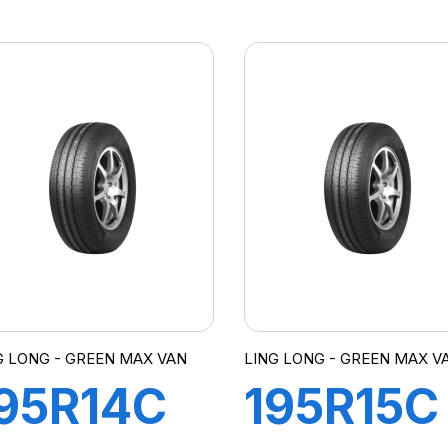
PR
8PR
04/102R
107/105
666
GREEN-
MAX VA
4S
G LONG - GREEN MAX VAN
LING LONG - GREEN MAX V
95R14C
195R15C