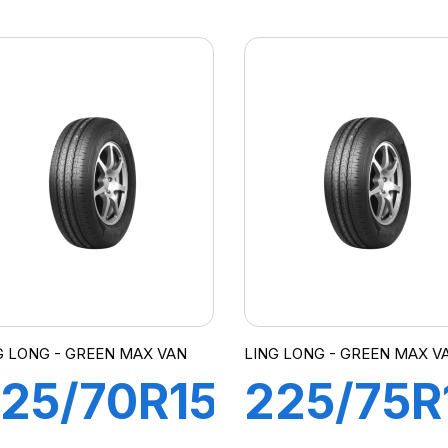
PR
8PR
06/104P
106/104
REEN-
GREEN-
MAX VAN
MAX VA
G LONG - GREEN MAX VAN
LING LONG - GREEN MAX V
25/70R15C
225/75R