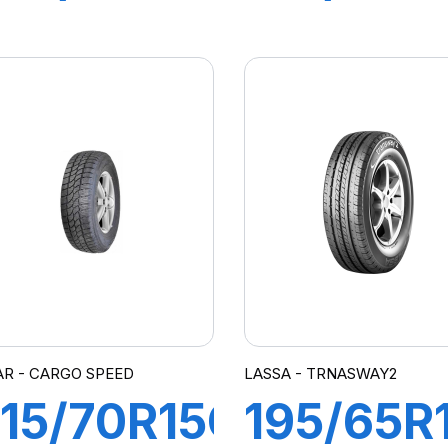
15R
104/102
ARRIE
AGILIS+
AR - CARGO SPEED
LASSA - TRNASWAY2
15/70R15C
195/65R