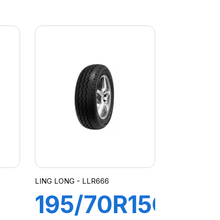
T
102/100R
WAY2
TRANSWAY
2
LING LONG - LLR666
195/70R15C