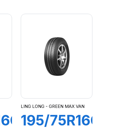
10PR
R
104/102R
R666
LING LONG - GREEN MAX VAN
16C
195/75R16C