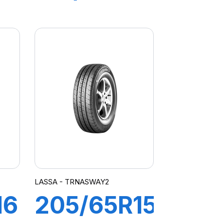
R
107/105R
CARGO
SPEED
LASSA - TRNASWAY2
16
205/65R15C