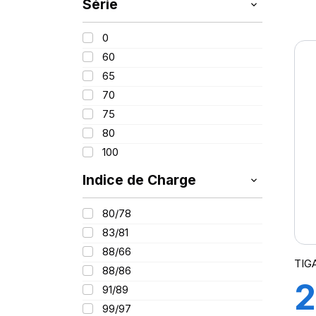
Série
175
1
185
0
195
C
60
205
65
215
70
225
75
235
80
100
Indice de Charge
80/78
83/81
88/66
TIG
88/86
2
91/89
99/97