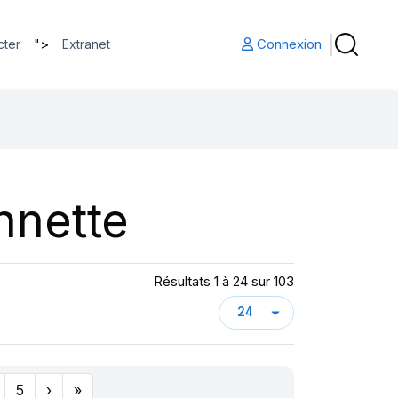
">
Connexion
cter
Extranet
nnette
Résultats 1 à 24 sur 103
5
›
»