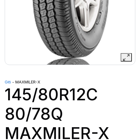
Giti
- MAXMILER-X
145/80R12C
80/78Q
MAXMILER-X