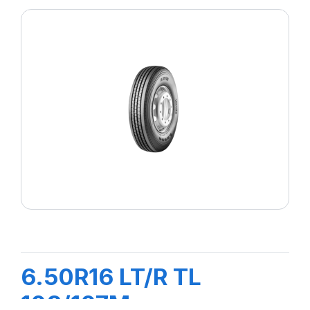
6.50R16 LT/R TL
108/107M