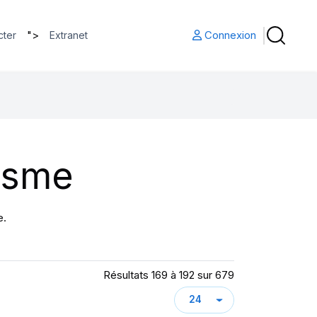
">
Connexion
cter
Extranet
isme
e.
Résultats 169 à 192 sur 679