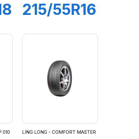
18
215/55R16
97W
GREEN-
MAX
 010
LING LONG - COMFORT MASTER