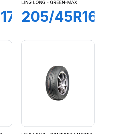
LING LONG - GREEN-MAX
17
205/45R16
87W XL
GREEN-
MAX