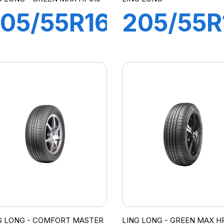
05/55R16
205/55R
4V TL
95V
REEN-
GREEN
MAX
MAX
HP010
G LONG - COMFORT MASTER
LING LONG - GREEN MAX H