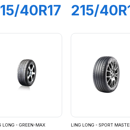
15/40R17
215/40R
7W XL
89W XL
REEN-
GREEN-
MAX
MAX
G LONG - GREEN-MAX
LING LONG - SPORT MASTE