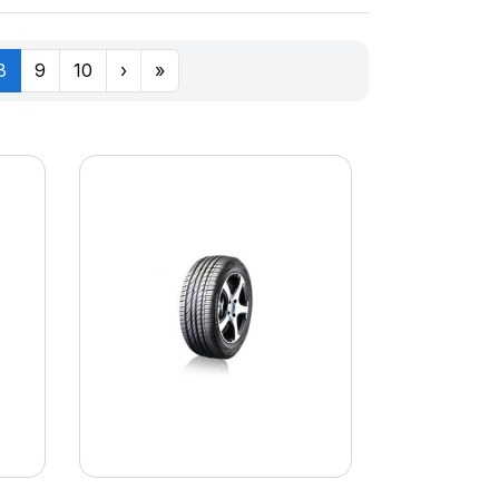
8
9
10
›
»