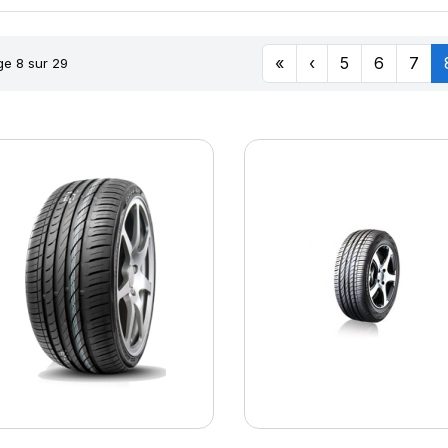
«
‹
5
6
7
e 8 sur 29