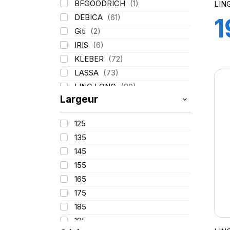
BFGOODRICH
(1)
LIN
DEBICA
(61)
1
Giti
(2)
IRIS
(6)
9
KLEBER
(72)
LASSA
(73)
G
LING LONG
(80)
Largeur
MICHELIN
(133)
PIRELLI
(211)
125
TIGAR
(17)
135
145
155
165
175
185
195