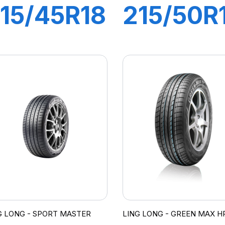
15/45R18
215/50R
3W XL
92W
REEN-
SPORT
MAX
MASTER
C/S
G LONG - SPORT MASTER
LING LONG - GREEN MAX HP