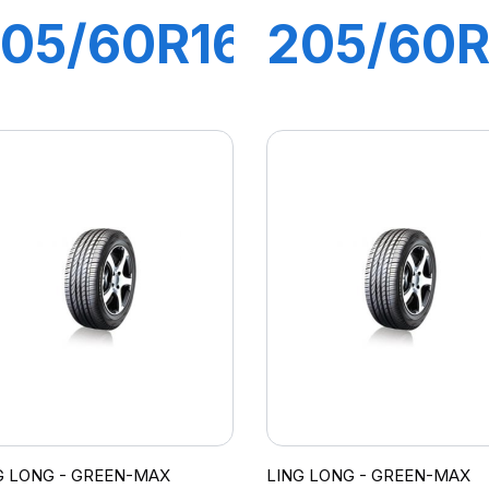
05/60R16
205/60R
92V
92V
COMFORT
GREEN-
MASTER
MAX
HP010
G LONG - GREEN-MAX
LING LONG - GREEN-MAX