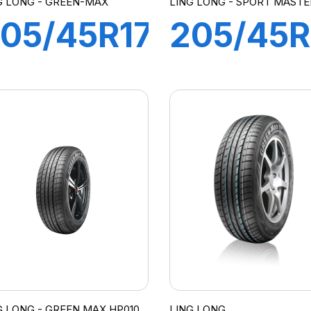
G LONG - GREEN-MAX
LING LONG - SPORT MASTE
05/45R17
205/45R
8V XL
88Y XL
REEN-
SPORT
AX All
MASTER
eason
G LONG - GREEN MAX HP010
LING LONG