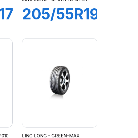
17
205/55R19
97V XL
SPORT
MASTER
C/S
P010
LING LONG - GREEN-MAX