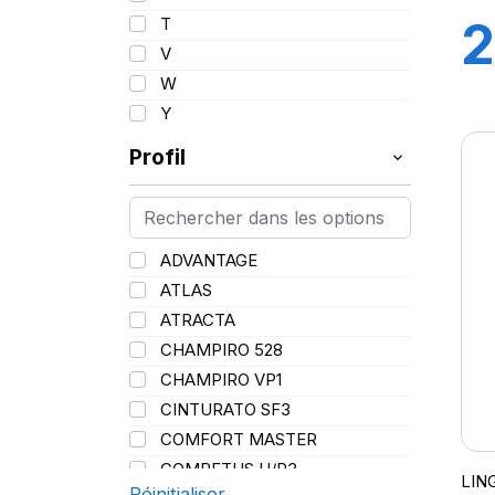
95
2
T
96
V
97
W
98
Y
99
Profil
100
101
102
103
ADVANTAGE
104
ATLAS
105
ATRACTA
106
CHAMPIRO 528
107
CHAMPIRO VP1
108
CINTURATO SF3
109
COMFORT MASTER
110
COMPETUS H/P3
LIN
111
Réinitialiser