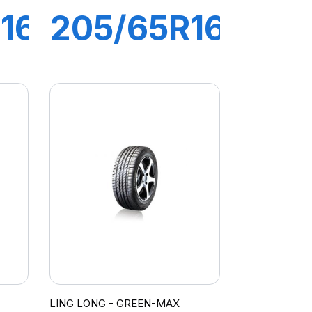
16
205/65R16
95H
GREEN-
MAX
LING LONG - GREEN-MAX