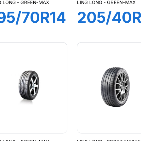
G LONG - GREEN-MAX
LING LONG - GREEN-MAX
95/70R14
205/40R
1T
84W XL
REEN-
GREEN-
MAX ET
MAX