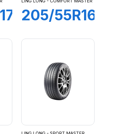
R
LING LONG - COMFORT MASTER
17
205/55R16
91V
COMFORT
MASTER
LING LONG - SPORT MASTER