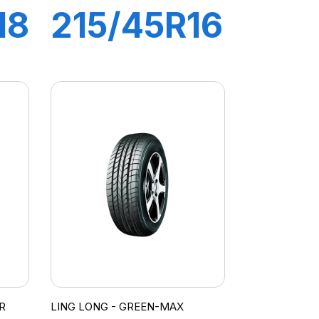
18
215/45R16
90V XL
GREEN-
MAX
R
LING LONG - GREEN-MAX