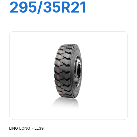
295/35R21
107W XL
GREEN-MAX
4X4 (HP)
LING LONG - LL39