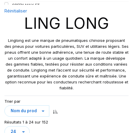
GREEN MAX ET
109
Réinitialiser
GREEN MAX HP 010
110
LING LONG
GREEN MAX HP010
110/108
GREEN MAX VAN
111
GREN-MAX ET
112
Linglong est une marque de pneumatiques chinoise proposant
GRIP MASTER
des pneus pour voitures particulières, SUV et utilitaires légers. Ses
112/110
pneus offrent une bonne adhérence, une tenue de route stable et
KCA651
114
un confort adapté à un usage quotidien. La marque développe
LB01
115
des gammes fiables, testées pour résister aux conditions variées
LB01N**
de conduite. Linglong met l’accent sur sécurité et performance,
115/113
garantissant une expérience de conduite sûre et maîtrisée. Une
LL25
117/114
option reconnue pour les conducteurs recherchant robustesse et
LL39
118/114
fiabilité.
LL45
121/120
Trier par
LL 102
122/118
LL102
131
LLA08
143/141
Résultats 1 à 24 sur 152
LLF26
158/150