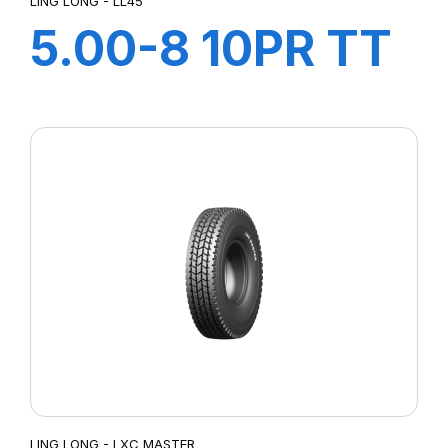
LING LONG - LL45
5.00-8 10PR TT
LL45
+CHAMBRE+FLA
LING LONG - LXC MASTER