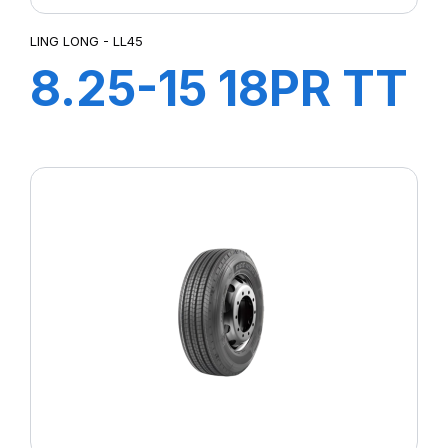
LING LONG - LL45
8.25-15 18PR TT
LL45 + CH A AIR
+ FLAP