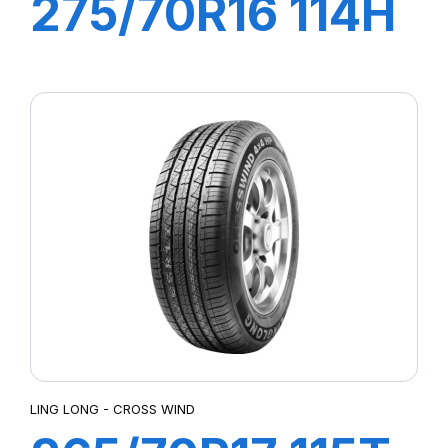
275/70R16 114H
GREEN-MAX
4X4
LING LONG - CROSS WIND