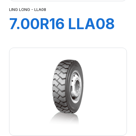
LING LONG - LLA08
7.00R16 LLA08
TT
118/114L+flap+ch
à air