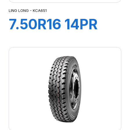
LING LONG - KCA651
7.50R16 14PR
KCA651
122/118M +CH A
AIR + FLAP