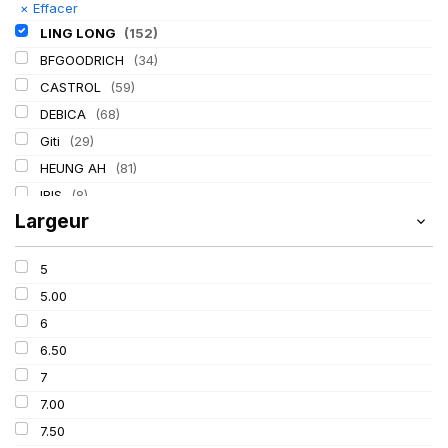
×
Effacer
LING LONG
(152)
BFGOODRICH
(34)
CASTROL
(59)
DEBICA
(68)
Giti
(29)
HEUNG AH
(81)
IRIS
(8)
Largeur
ITALMATIC
(60)
KLEBER
(116)
5
LASSA
(174)
5.00
MICHELIN
(345)
6
MITAS
(95)
6.50
Mondolfo ferro
(31)
7
PIRELLI
(419)
7.00
PROMETEON
(18)
7.50
SCHRADER
(24)