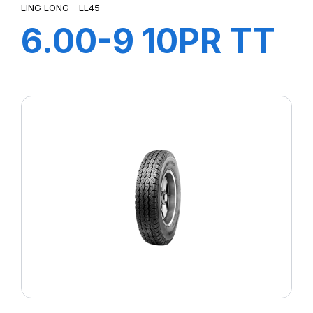
LING LONG - LL45
6.00-9 10PR TT
LL45
+CHAMBRE+FLA