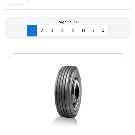
LLR666
174
LM11N
177
LMB3
180
Page 1 sur 7
LMC4
201
1
2
3
4
5
6
›
»
LXC MASTER
LL
M-D41
MD-40
R655
R666
SPORT MASTER
T010