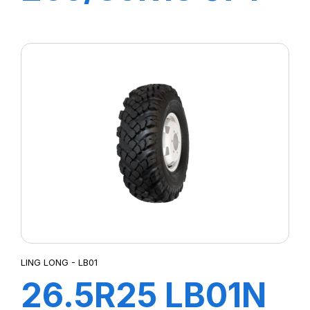
XL SPORT
MASTER
LING LONG - LB01
26.5R25 LB01N