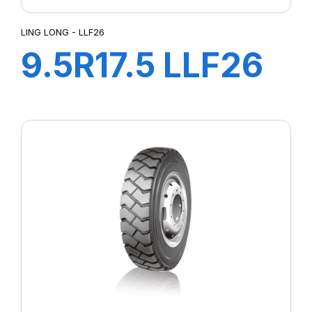
LING LONG - LLF26
9.5R17.5 LLF26
18PR 143/141M