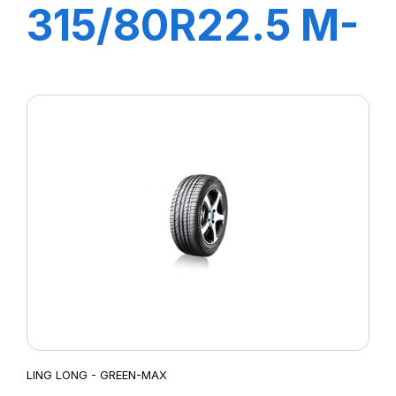
315/80R22.5 M-
D41 22PR
158/150K
LING LONG - GREEN-MAX