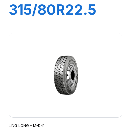
315/80R22.5
MD-40
22PR158/150K
LING LONG - M-D41