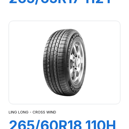
CROSS WIND
AT100
LING LONG - CROSS WIND
265/60R18 110H