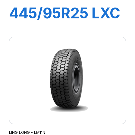
445/95R25 LXC
MASTER 174F
TL AT E-2***
LING LONG - LM11N