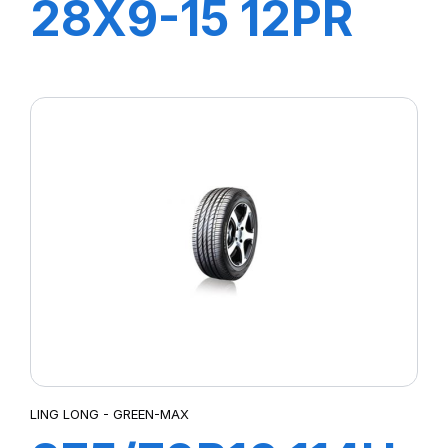
28X9-15 12PR
TT LL39
+CHAMBRE+FLA
LING LONG - GREEN-MAX