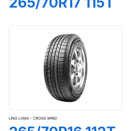
265/70R17 115T
CROSS WIND
A/T (OWL)
LING LONG - CROSS WIND