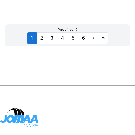
L3**TL
Page 1 sur 7
1
2
3
4
5
6
›
»