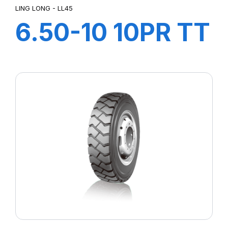
LING LONG - LL45
6.50-10 10PR TT
LL45
+CHAMBRE+FLA