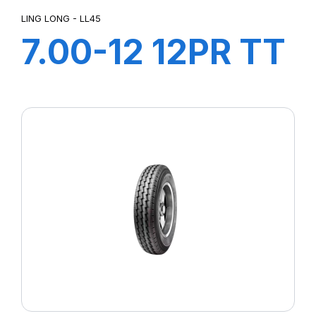
LING LONG - LL45
7.00-12 12PR TT
LL45
+CHAMBRE+FLA