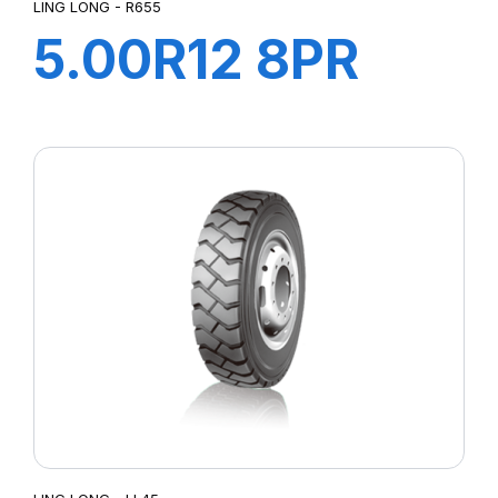
LING LONG - R655
5.00R12 8PR
83/81N R655