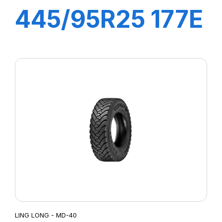
445/95R25 177E
LM11N E-2***
TL
LING LONG - MD-40