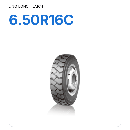
LING LONG - LMC4
6.50R16C
110/105M TL
LMC4