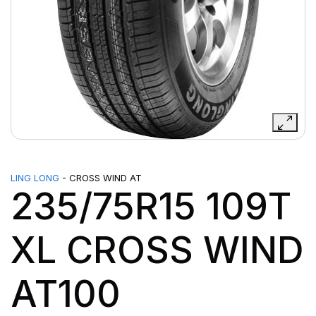
LING LONG
- CROSS WIND AT
235/75R15 109T
XL CROSS WIND
AT100