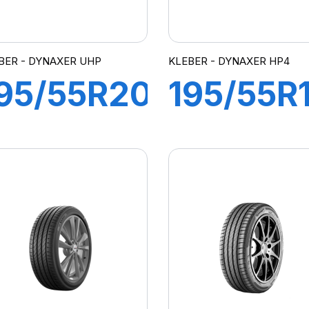
BER - DYNAXER UHP
KLEBER - DYNAXER HP4
95/55R20
195/55R
5H XL
87V
DYNAXER
DYNAXE
UHP
HP4