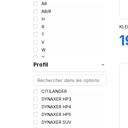
101
A8
102/100
A8/B
103
H
103/101
KLE
R
104/102
T
1
105
V
107/105
W
1
109
Y
109/106
Profil
109/107
110/108
2
112A8/109B
CITILANDER
114/111
DYNAXER HP3
115/113
DYNAXER HP4
116/113
DYNAXER HP5
116/114
DYNAXER SUV
127/127