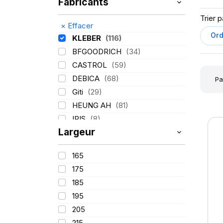
Fabricants
Trier p
×
Effacer
KLEBER
(116)
BFGOODRICH
(34)
CASTROL
(59)
DEBICA
(68)
Pa
Giti
(29)
HEUNG AH
(81)
IRIS
(8)
Largeur
ITALMATIC
(60)
LASSA
(174)
165
LING LONG
(152)
175
MICHELIN
(345)
185
MITAS
(95)
195
Mondolfo ferro
(31)
205
PIRELLI
(419)
215