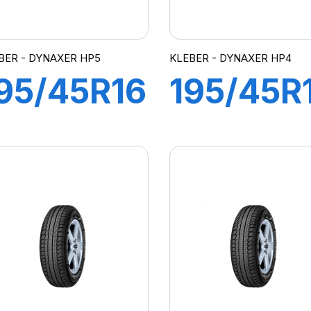
BER - DYNAXER HP5
KLEBER - DYNAXER HP4
95/45R16
195/45R
4V XL
84V XL
DYNAXER
DYNAXE
HP5
HP4