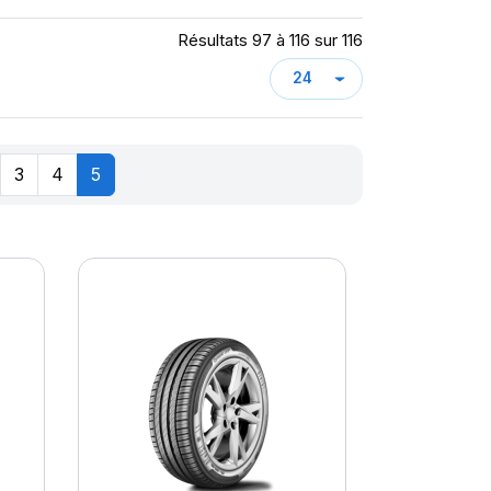
Résultats 97 à 116 sur 116
3
4
5