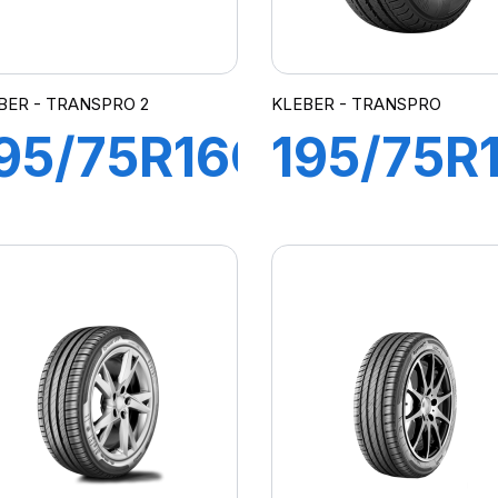
BER - TRANSPRO 2
KLEBER - TRANSPRO
95/75R16C
195/75R
10/108R
107/105
TRANSPRO
TRANSP