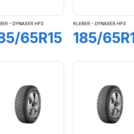
BER - DYNAXER HP3
KLEBER - DYNAXER HP3
85/65R15
185/65R
88H
86H
DYNAXER
DYNAXE
HP3
HP3