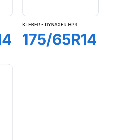
KLEBER - DYNAXER HP3
14
175/65R14
82H
R
DYNAXER
HP3