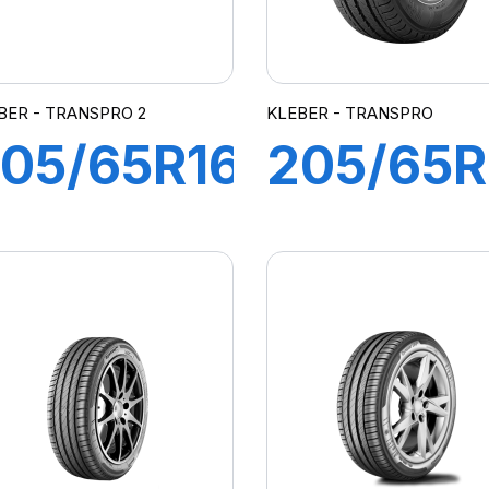
BER - TRANSPRO 2
KLEBER - TRANSPRO
05/65R16C
205/65R
07/105T
102/100
103H)
TRANSP
TRANSPRO