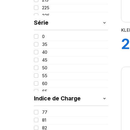
PROMETEON
(18)
225
SCHRADER
(24)
235
SIOC
(23)
Série
245
SPEEDWAYS
(64)
KLE
255
STICA
(3)
0
2
260
TIGAR
(24)
35
280
40
1
380
45
420
50
(
55
60
65
Indice de Charge
70
2
75
77
85
81
100
82