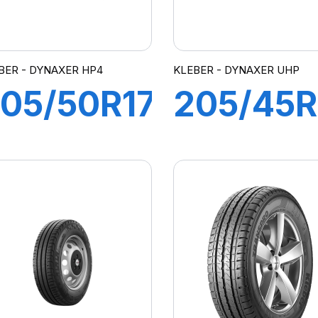
BER - DYNAXER HP4
KLEBER - DYNAXER UHP
05/50R17
205/45R
3Y XL
88V XL
DYNAXER
DYNAXE
HP4
UHP