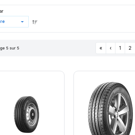
ar
«
‹
1
2
ge 5 sur 5