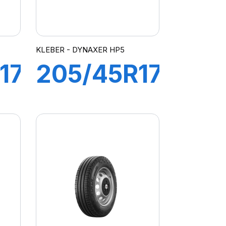
KLEBER - DYNAXER HP5
17
205/45R17
88V XL
R
DYNAXER
HP5