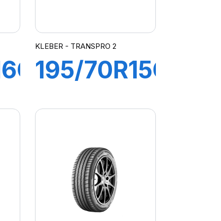
KLEBER - TRANSPRO 2
16C
195/70R15C
R
104/102R
RO
TRANSPRO
2