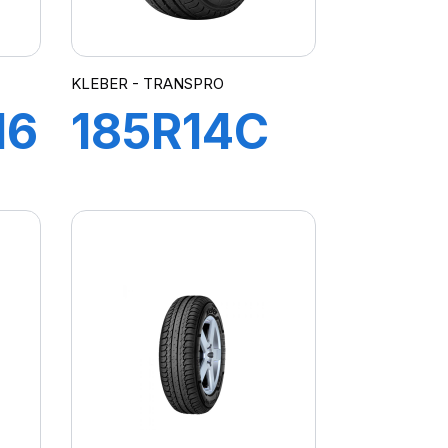
KLEBER - TRANSPRO
16
185R14C
102/100R
R
TL
TRANSPRO