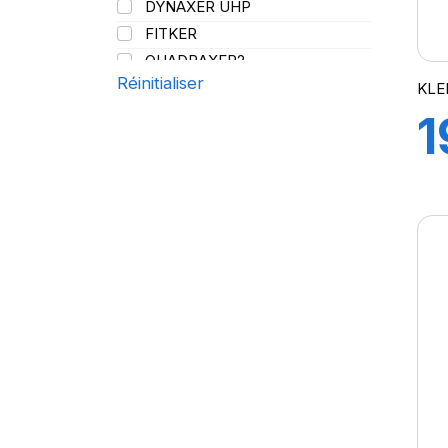
DYNAXER UHP
144/141
FITKER
QUADRAXER2
Réinitialiser
SUP 8L
KLE
TRAKER
1
TRANSPRO
TRANSPRO 2
9
XL DYNAXER UHP