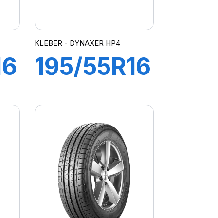
KLEBER - DYNAXER HP4
16
195/55R16
87H
R
DYNAXER
HP4