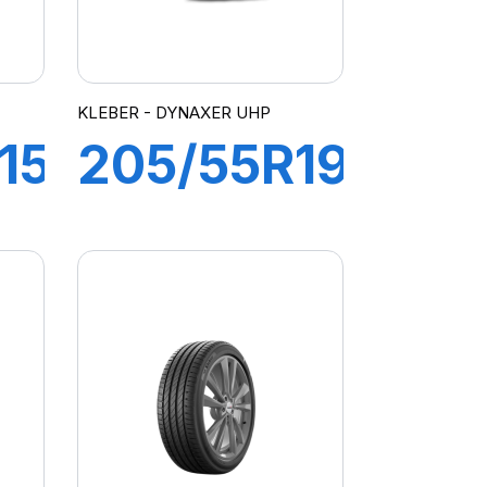
KLEBER - DYNAXER UHP
15C
205/55R19
T
97V XL
RO
DYNAXER
UHP