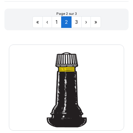
Page 2 sur 3
«
‹
1
2
3
›
»