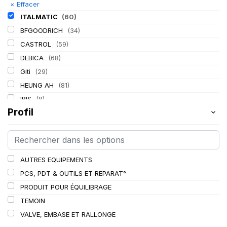
×
Effacer
ITALMATIC
(60)
BFGOODRICH
(34)
CASTROL
(59)
DEBICA
(68)
Giti
(29)
HEUNG AH
(81)
IRIS
(8)
Profil
KLEBER
(116)
LASSA
(174)
LING LONG
(152)
MICHELIN
(345)
AUTRES EQUIPEMENTS
MITAS
(95)
PCS, PDT & OUTILS ET REPARAT°
Mondolfo ferro
(31)
PRODUIT POUR ÉQUILIBRAGE
PIRELLI
(419)
TEMOIN
PROMETEON
(18)
VALVE, EMBASE ET RALLONGE
SCHRADER
(24)