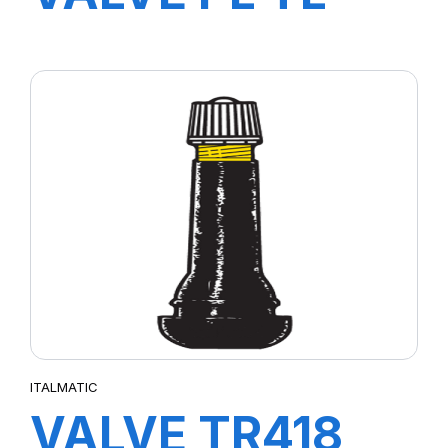
3014-3040043
V3-20-4
ITALMATIC
VALVE TR418