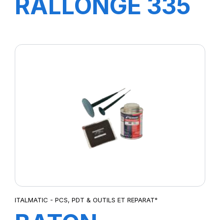
RALLONGE 335
MM
ITALMATIC - PCS, PDT & OUTILS ET REPARAT°