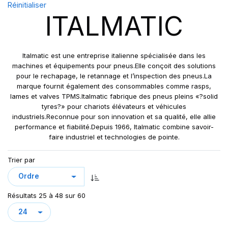
Réinitialiser
SIOC
(23)
ITALMATIC
SPEEDWAYS
(64)
STICA
(3)
TIGAR
(24)
Italmatic est une entreprise italienne spécialisée dans les
machines et équipements pour pneus.Elle conçoit des solutions
pour le rechapage, le retannage et l’inspection des pneus.La
marque fournit également des consommables comme rasps,
lames et valves TPMS.Italmatic fabrique des pneus pleins «?solid
tyres?» pour chariots élévateurs et véhicules
industriels.Reconnue pour son innovation et sa qualité, elle allie
performance et fiabilité.Depuis 1966, Italmatic combine savoir-
faire industriel et technologies de pointe.
Trier par
Résultats 25 à 48 sur 60