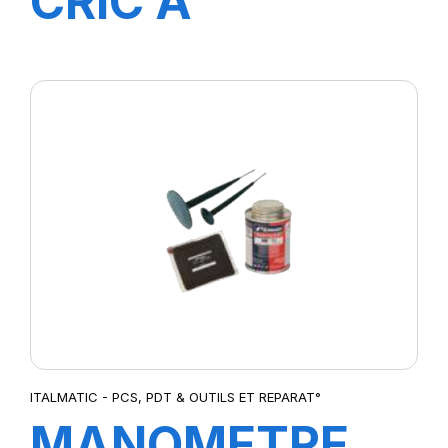
CRIC A
BOUTEILLE
MGD50 (50
Tonnes)
ITALMATIC - PCS, PDT & OUTILS ET REPARAT°
MANOMETRE