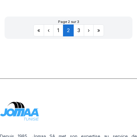
10GR (100 PCS)
Page 2 sur 3
«
‹
1
2
3
›
»
Depuis 1985, Jomaa SA met son expertise au service de