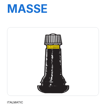
MASSE
STANDARD 40
GR.
ITALMATIC