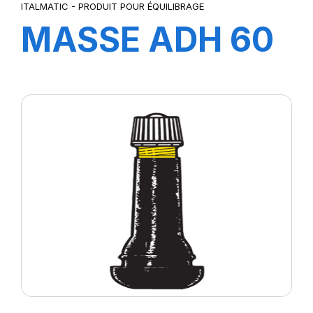
ITALMATIC - PRODUIT POUR ÉQUILIBRAGE
MASSE ADH 60
GR4X5+4X10