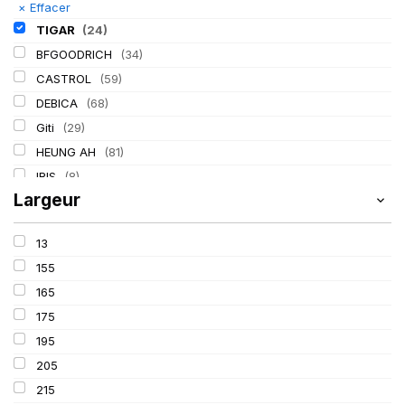
×
Effacer
TIGAR
(24)
BFGOODRICH
(34)
CASTROL
(59)
DEBICA
(68)
Giti
(29)
HEUNG AH
(81)
IRIS
(8)
Largeur
ITALMATIC
(60)
KLEBER
(116)
13
LASSA
(174)
155
LING LONG
(152)
165
MICHELIN
(345)
175
MITAS
(95)
195
Mondolfo ferro
(31)
205
PIRELLI
(419)
215
PROMETEON
(18)