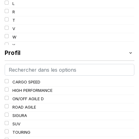
L
R
T
V
W
Y
Profil
CARGO SPEED
HIGH PERFORMANCE
ON/OFF AGILE D
ROAD AGILE
SIGURA
SUV
TOURING