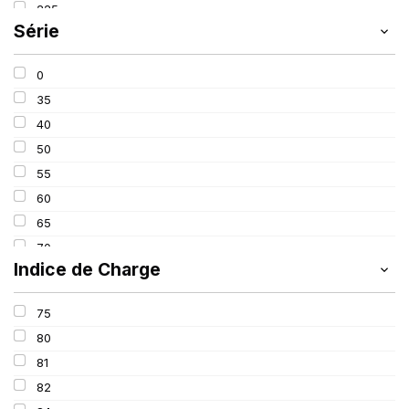
225
SCHRADER
(24)
Série
235
SIOC
(23)
245
SPEEDWAYS
(64)
0
315
STICA
(3)
35
40
50
55
60
65
70
Indice de Charge
75
80
75
90
80
650
81
82