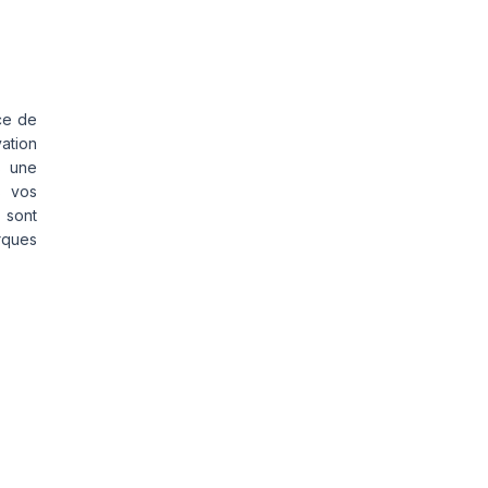
ce de
vation
s une
s vos
 sont
rques