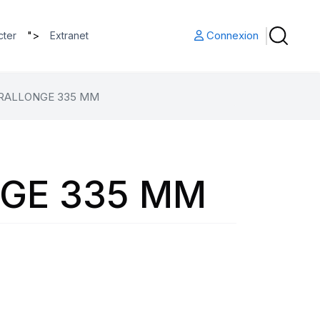
">
Connexion
cter
Extranet
RALLONGE 335 MM
GE 335 MM