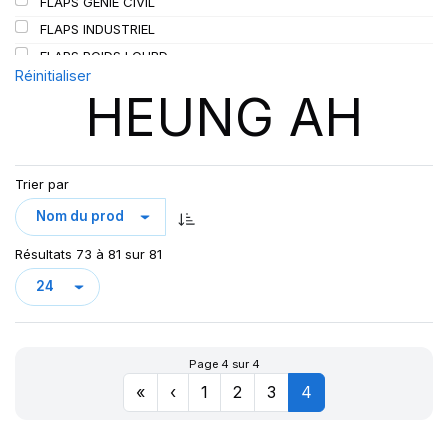
FLAPS GENIE CIVIL
SIOC
(23)
FLAPS INDUSTRIEL
SPEEDWAYS
(64)
FLAPS POIDS LOURD
STICA
(3)
Réinitialiser
HEUNG AH
TIGAR
(24)
Trier par
Résultats 73 à 81 sur 81
Page 4 sur 4
«
‹
1
2
3
4