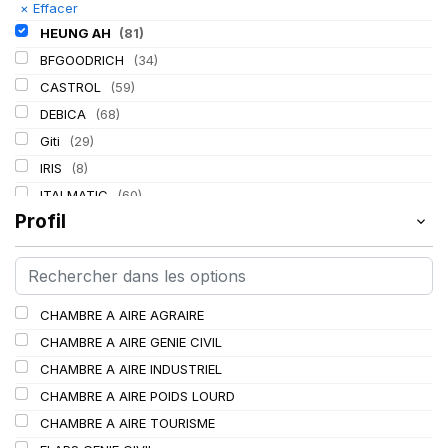
×
Effacer
HEUNG AH
(81)
BFGOODRICH
(34)
CASTROL
(59)
DEBICA
(68)
Giti
(29)
IRIS
(8)
ITALMATIC
(60)
Profil
KLEBER
(116)
LASSA
(174)
LING LONG
(152)
MICHELIN
(345)
CHAMBRE A AIRE AGRAIRE
MITAS
(95)
CHAMBRE A AIRE GENIE CIVIL
Mondolfo ferro
(31)
CHAMBRE A AIRE INDUSTRIEL
PIRELLI
(419)
CHAMBRE A AIRE POIDS LOURD
PROMETEON
(18)
CHAMBRE A AIRE TOURISME
SCHRADER
(24)