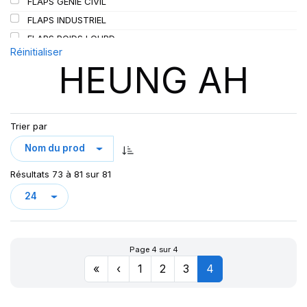
FLAPS GENIE CIVIL
SIOC
(23)
FLAPS INDUSTRIEL
SPEEDWAYS
(64)
FLAPS POIDS LOURD
STICA
(3)
Réinitialiser
HEUNG AH
TIGAR
(24)
Trier par
Résultats 73 à 81 sur 81
Page 4 sur 4
«
‹
1
2
3
4