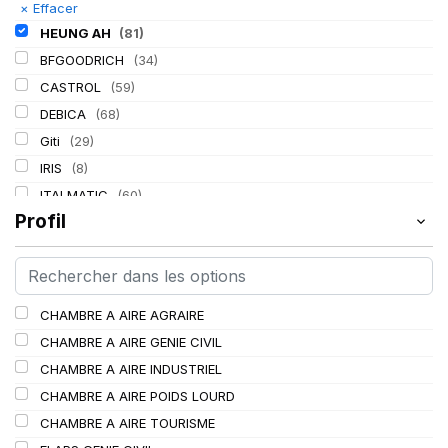
×
Effacer
HEUNG AH
(81)
BFGOODRICH
(34)
CASTROL
(59)
DEBICA
(68)
Giti
(29)
IRIS
(8)
ITALMATIC
(60)
Profil
KLEBER
(116)
LASSA
(174)
LING LONG
(152)
MICHELIN
(345)
CHAMBRE A AIRE AGRAIRE
MITAS
(95)
CHAMBRE A AIRE GENIE CIVIL
Mondolfo ferro
(31)
CHAMBRE A AIRE INDUSTRIEL
PIRELLI
(419)
CHAMBRE A AIRE POIDS LOURD
PROMETEON
(18)
CHAMBRE A AIRE TOURISME
SCHRADER
(24)