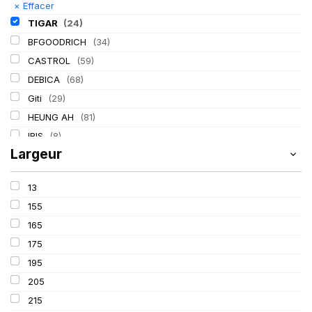
×
Effacer
TIGAR
(24)
BFGOODRICH
(34)
CASTROL
(59)
DEBICA
(68)
Giti
(29)
HEUNG AH
(81)
IRIS
(8)
Largeur
ITALMATIC
(60)
KLEBER
(116)
13
LASSA
(174)
155
LING LONG
(152)
165
MICHELIN
(345)
175
MITAS
(95)
195
Mondolfo ferro
(31)
205
PIRELLI
(419)
215
PROMETEON
(18)