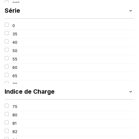
225
SCHRADER
(24)
Série
235
SIOC
(23)
245
SPEEDWAYS
(64)
0
315
STICA
(3)
35
40
50
55
60
65
70
Indice de Charge
75
80
75
90
80
650
81
82