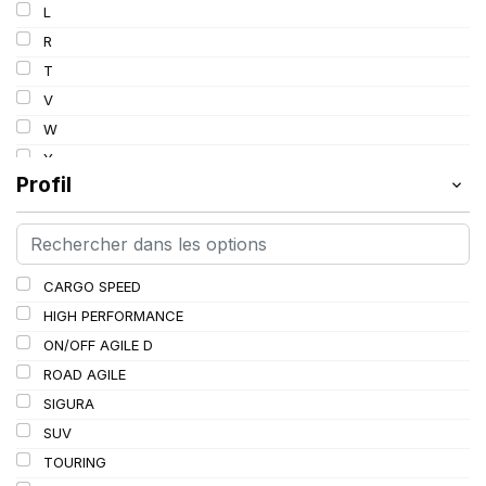
L
R
T
V
W
Y
Profil
CARGO SPEED
HIGH PERFORMANCE
ON/OFF AGILE D
ROAD AGILE
SIGURA
SUV
TOURING