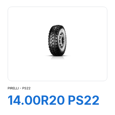
156/150K*
PIRELLI - PS22
14.00R20 PS22
TL 164/160G