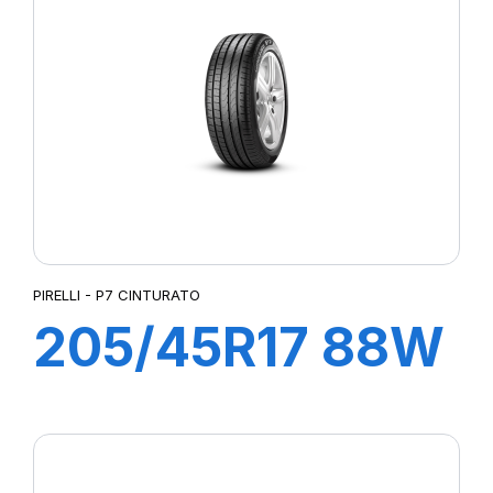
PIRELLI - P7 CINTURATO
205/45R17 88W
XL R-F P7
CINTURATO (*)