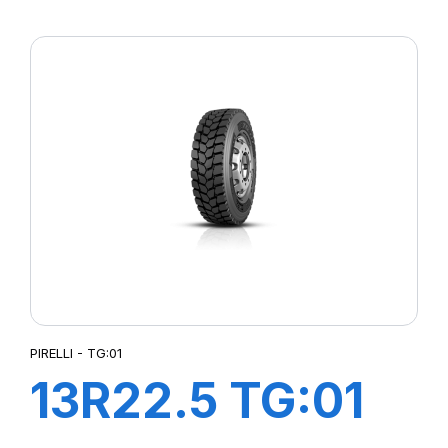
156/150K M+S*
PIRELLI - TG:01
13R22.5 TG:01