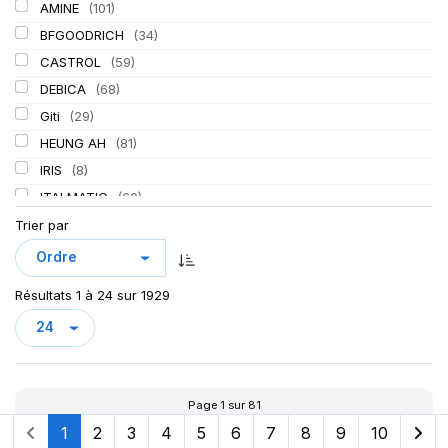
AMINE
(101)
BFGOODRICH
(34)
CASTROL
(59)
DEBICA
(68)
Giti
(29)
HEUNG AH
(81)
IRIS
(8)
ITALMATIC
(60)
KLEBER
(116)
Trier par
LASSA
(174)
LING LONG
(152)
Résultats 1 à 24 sur 1929
MICHELIN
(345)
MITAS
(95)
Mondolfo ferro
(31)
PIRELLI
(419)
Page 1 sur 81
PROMETEON
(18)
1
2
3
4
5
6
7
8
9
10
SCHRADER
(24)