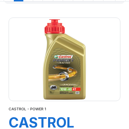
SIOC
(23)
SPEEDWAYS
(64)
STICA
(3)
TIGAR
(24)
CASTROL - POWER 1
CASTROL