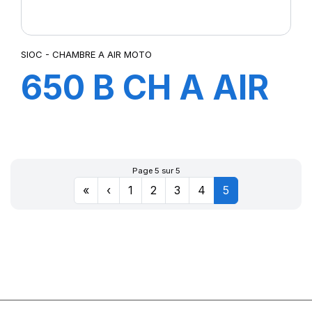
SIOC - CHAMBRE A AIR MOTO
650 B CH A AIR
Page 5 sur 5
«
‹
1
2
3
4
5