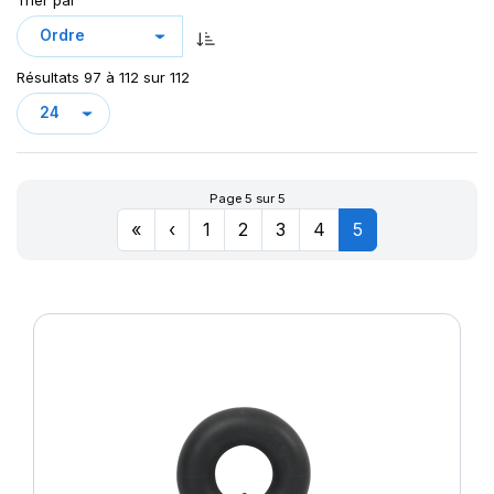
Trier par
Résultats 97 à 112 sur 112
Page 5 sur 5
«
‹
1
2
3
4
5