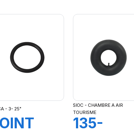
R218A
TR15
SIOC - CHAMBRE A AIR
A - 3- 25"
TOURISME
OINT
135-