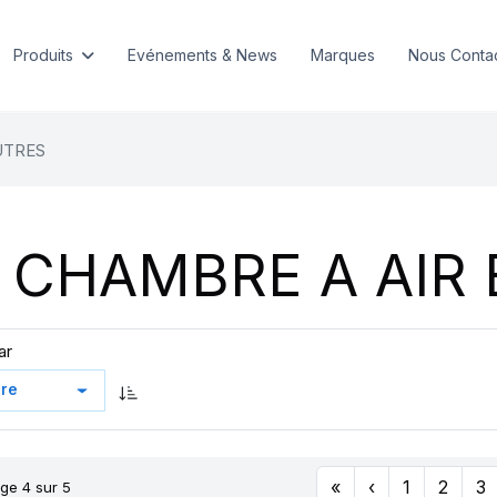
Produits
Evénements & News
Marques
Nous Conta
UTRES
CHAMBRE A AIR 
ar
«
‹
1
2
3
ge 4 sur 5