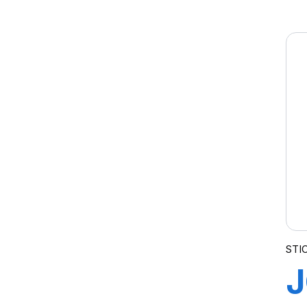
T
STIC
J