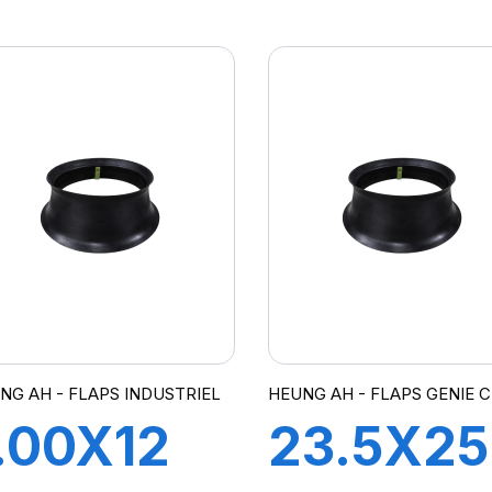
POUR
145X14
ANTE 3-
CH A AI
5''
NG AH - FLAPS INDUSTRIEL
HEUNG AH - FLAPS GENIE C
.00X12
23.5X25