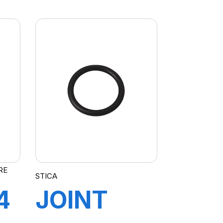
P
A21 FLAP
RE
STICA
4
JOINT