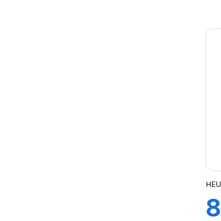
T
HEU
8