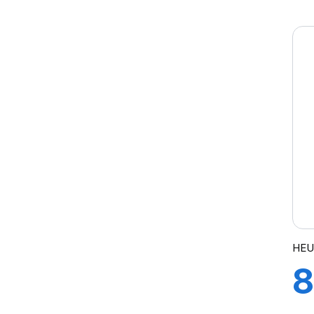
A
HEU
8