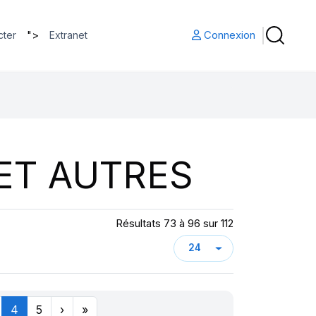
">
Connexion
cter
Extranet
ET AUTRES
Résultats 73 à 96 sur 112
4
5
›
»