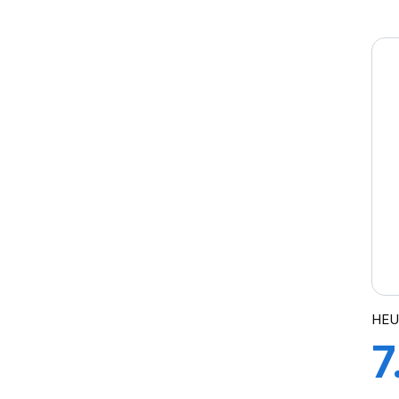
J
2
HEU
7