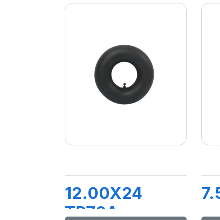
12.00X24
7.
TR78A