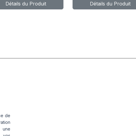
Détails du Produit
Détails du Produit
ce de
vation
s une
s vos