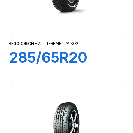
BFGOODRICH - ALL TERRAIN T/A KO2
285/65R20
127/124S A/T
TAKO2