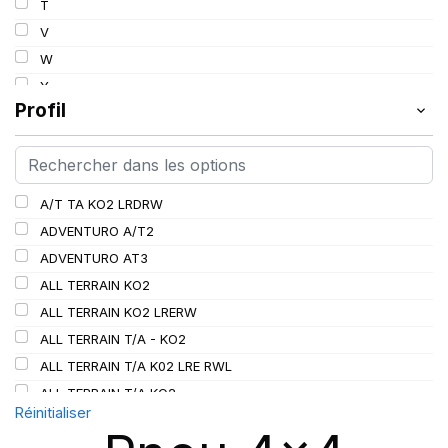
T
112
V
113
W
114
Y
115
Profil
115/112
116
116/113
A/T TA KO2 LRDRW
117/114
ADVENTURO A/T2
117/116
ADVENTURO AT3
118/115
ALL TERRAIN KO2
119/116
ALL TERRAIN KO2 LRERW
120
ALL TERRAIN T/A - KO2
120/116
ALL TERRAIN T/A K02 LRE RWL
120/117
ALL TERRAIN T/A KO2
121
Réinitialiser
ALL TERRAIN T/A KO3
121/118
AT/TA KO3 LRD