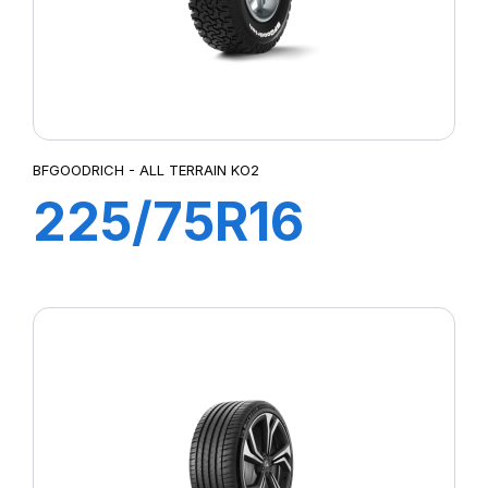
BFGOODRICH - ALL TERRAIN KO2
225/75R16
115/112S ALL
TERRAIN T/A
KO2 LRERWL