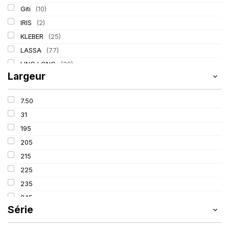
Giti
(10)
IRIS
(2)
KLEBER
(25)
LASSA
(77)
LING LONG
(39)
Largeur
MICHELIN
(80)
PIRELLI
(110)
7.50
TIGAR
(3)
31
195
205
215
225
235
245
Série
255
265