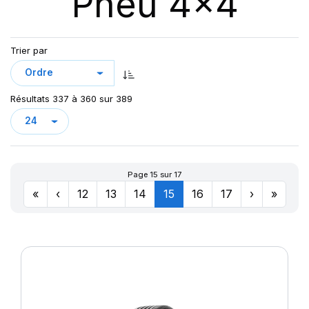
Pneu 4x4
123
AT/TA KO3 LRF
123/120
AT70
124/121
Trier par
AT100
126/123
AT T/A KO2
127/124
AURES
128
Résultats 337 à 360 sur 389
CHAMPIRO VP1
CINTURATO AS+
CINTURATO SF3
CITILANDER
Page 15 sur 17
COBRA
«
‹
12
13
14
15
16
17
›
»
COMPETUS A/T 2
COMPETUS A/T 3
COMPETUS H/L
COMPETUS H/P
COMPETUS H/P2
COMPETUS H/P3