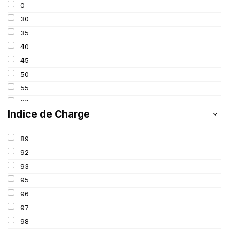
0
275
30
285
35
295
40
305
45
315
50
325
55
60
Indice de Charge
65
70
89
75
92
80
93
85
95
100
96
97
98