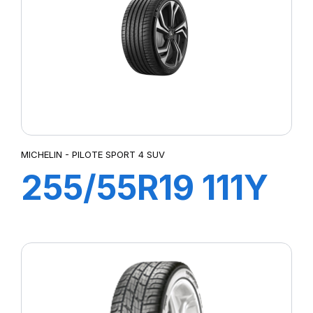
LATTITUDE SPORT 3
LATTITUDE TOUR HP (N1)²
LMB3
LTA/S
LTX A/T
LTX AT2
MUD TERRAIN T/A KM2
MUD TERRAIN T/A KM3
MICHELIN - PILOTE SPORT 4 SUV
P-ZERO AS
255/55R19 111Y
P7 CINTURATO
PILOTE SPORT 4 SUV
XL PILOT SPORT
PILOT SPORT 4
PILOT SPORT CUP2
4 SUV
PILOT SUPER SPORT
POWERGY 2
PRESTO