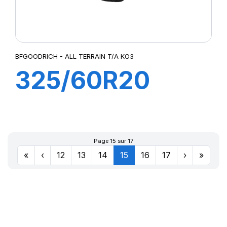
BFGOODRICH - ALL TERRAIN T/A KO3
325/60R20
128S TL AT/TA
KO3 LRF
Page 15 sur 17
«
‹
12
13
14
15
16
17
›
»