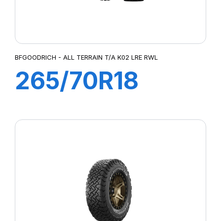
BFGOODRICH - ALL TERRAIN T/A K02 LRE RWL
265/70R18
124/121S A/T
TAKO3 RWL