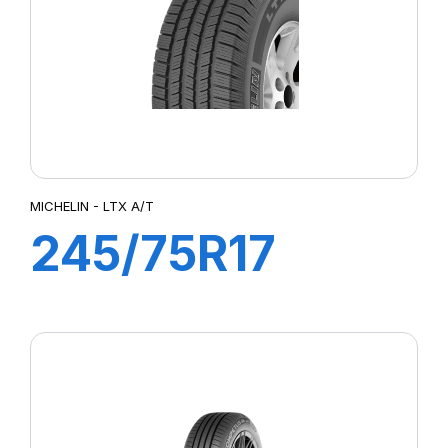
MICHELIN - LTX A/T
245/75R17
121/118 R TL LTX
AT2