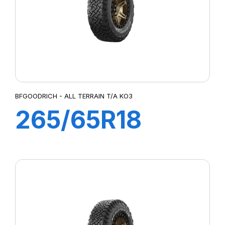
BFGOODRICH - ALL TERRAIN T/A KO3
265/65R18
117/114S AT/TA
KO3 LRD RWL