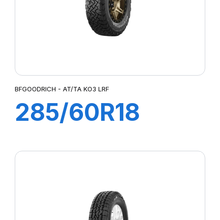
BFGOODRICH - AT/TA KO3 LRF
285/60R18
118/115S
AT/TAKO3 RWL