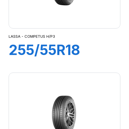
LASSA - COMPETUS H/P3
255/55R18
109W XL
COMPETUS
H/P3