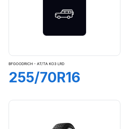
LATTITUDE SPORT 3
LATTITUDE TOUR HP (N1)²
LMB3
LTA/S
LTX A/T
LTX AT2
MUD TERRAIN T/A KM2
MUD TERRAIN T/A KM3
BFGOODRICH - AT/TA KO3 LRD
P-ZERO AS
255/70R16
P7 CINTURATO
PILOTE SPORT 4 SUV
115/112S AT T/A
PILOT SPORT 4
PILOT SPORT CUP2
KO3 LRD (RWL)
PILOT SUPER SPORT
POWERGY 2
PRESTO