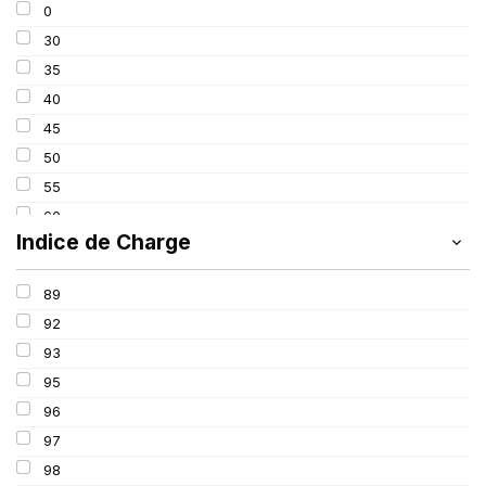
0
275
30
285
35
295
40
305
45
315
50
325
55
60
Indice de Charge
65
70
89
75
92
80
93
85
95
100
96
97
98