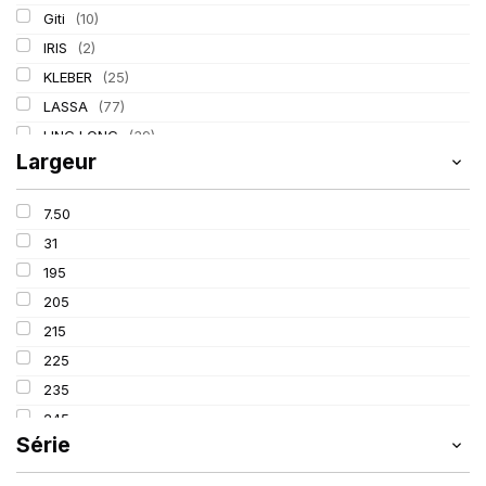
Giti
(10)
IRIS
(2)
KLEBER
(25)
LASSA
(77)
LING LONG
(39)
Largeur
MICHELIN
(80)
PIRELLI
(110)
7.50
TIGAR
(3)
31
195
205
215
225
235
245
Série
255
265