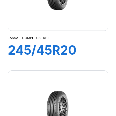
LASSA - COMPETUS H/P3
245/45R20
103Y XL
COMPETUS
H/P3