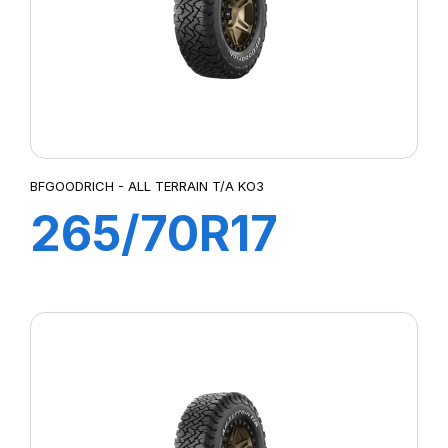
BFGOODRICH - ALL TERRAIN T/A KO3
265/70R17
118/115S (121R)
KO3 (RWL)