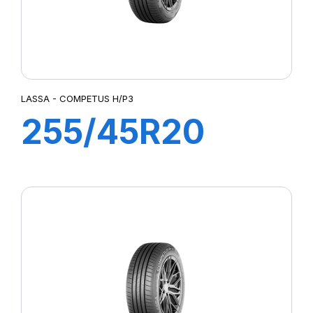
LASSA - COMPETUS H/P3
255/45R20
105W XL
COMPETUS
H/P3