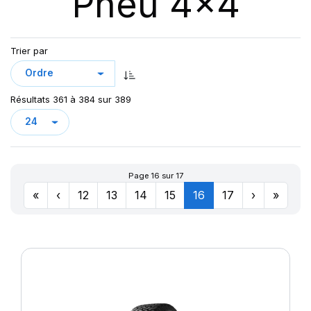
Pneu 4x4
123
AT/TA KO3 LRF
123/120
AT70
124/121
Trier par
AT100
126/123
AT T/A KO2
127/124
AURES
128
Résultats 361 à 384 sur 389
CHAMPIRO VP1
CINTURATO AS+
CINTURATO SF3
CITILANDER
Page 16 sur 17
COBRA
«
‹
12
13
14
15
16
17
›
»
COMPETUS A/T 2
COMPETUS A/T 3
COMPETUS H/L
COMPETUS H/P
COMPETUS H/P2
COMPETUS H/P3