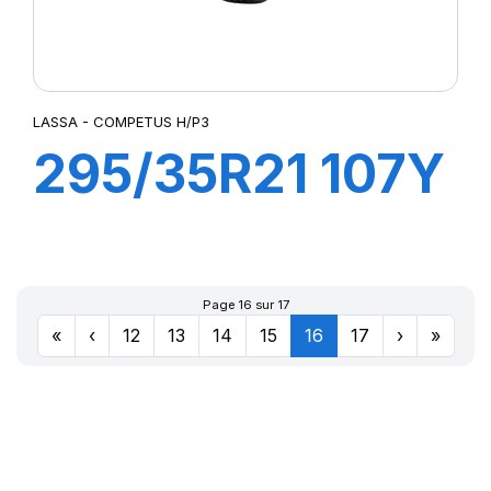
LASSA - COMPETUS H/P3
295/35R21 107Y
XL COMPETUS
H/P3
Page 16 sur 17
«
‹
12
13
14
15
16
17
›
»