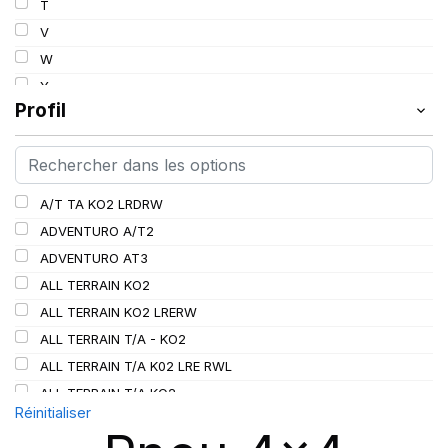
T
112
V
113
W
114
Y
115
Profil
115/112
116
116/113
A/T TA KO2 LRDRW
117/114
ADVENTURO A/T2
117/116
ADVENTURO AT3
118/115
ALL TERRAIN KO2
119/116
ALL TERRAIN KO2 LRERW
120
ALL TERRAIN T/A - KO2
120/116
ALL TERRAIN T/A K02 LRE RWL
120/117
ALL TERRAIN T/A KO2
121
Réinitialiser
ALL TERRAIN T/A KO3
121/118
AT/TA KO3 LRD