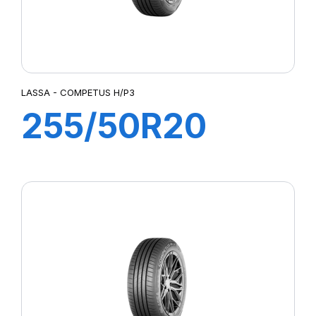
LASSA - COMPETUS H/P3
255/50R20
109Y XL
COMPETUS
H/P3