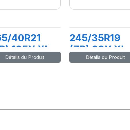
65/40R21
245/35R19
R) 105Y XL
(ZR) 93Y XL
Détails du Produit
Détails du Produit
-ZERO PZ4
PZERO 5
MGT1)