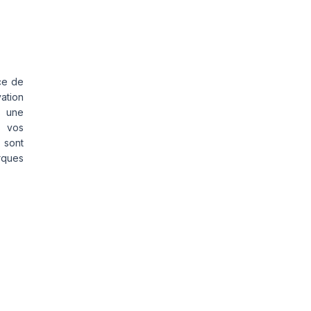
ce de
vation
s une
s vos
 sont
rques