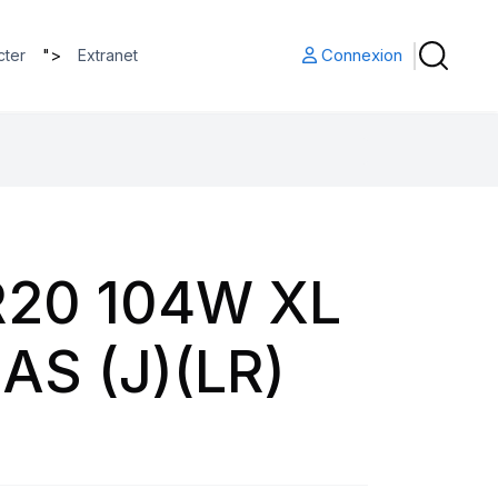
">
Connexion
cter
Extranet
R20 104W XL
AS (J)(LR)