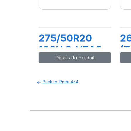
275/50R20
2
109H S-VEAS
(Z
Détails du Produit
(MO)
P
(
Back to: Pneu 4x4